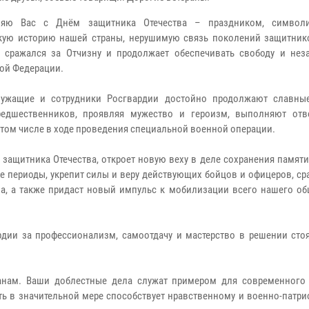
ляю Вас с Днём защитника Отечества – праздником, символ
кую историю нашей страны, нерушимую связь поколений защитник
о сражался за Отчизну и продолжает обеспечивать свободу и нез
ой Федерации.
лужащие и сотрудники Росгвардии достойно продолжают славны
редшественников, проявляя мужество и героизм, выполняют отв
в том числе в ходе проведения специальной военной операции.
 защитника Отечества, откроет новую веху в деле сохранения памяти
е периоды, укрепит силы и веру действующих бойцов и офицеров, с
ва, а также придаст новый импульс к мобилизации всего нашего об
дии за профессионализм, самоотдачу и мастерство в решении сто
анам. Ваши доблестные дела служат примером для современного
ть в значительной мере способствует нравственному и военно-патр