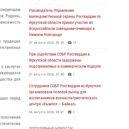
изирующим
Руководитель Управления
ов Родины,
вневедомственной охраны Росгвардии по
ависимость
Иркутской области принял участие во
Всероссийском совещании-семинаре в
Нижнем Новгороде
е традиции
07 августа 2026, 09:39
10
етственные
При содействии СОБР Росгвардии в
Иркутской области задержаны
 о заслугах
подозреваемые в коммерческом подкупе
ражающихся
07 августа 2026, 07:40
1
щества для
Сотрудники СОБР Росгвардии из Иркутске
организовали полевой выход для
ящих перед
воспитанников военно-патриотического
центра «Вымпел — Байкал»
06 августа 2026, 08:41
2
 поколения
иотическому
В Иркутске состоялся чемпионат Управления
ПОПУЛЯРНЫЕ НОВОСТИ