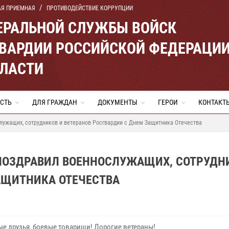
АЯ ПРИЕМНАЯ
ПРОТИВОДЕЙСТВИЕ КОРРУПЦИИ
ЕРАЛЬНОЙ СЛУЖБЫ ВОЙСК
ВАРДИИ РОССИЙСКОЙ ФЕДЕРАЦИ
БЛАСТИ
СТЬ
ДЛЯ ГРАЖДАН
ДОКУМЕНТЫ
ГЕРОИ
КОНТАКТ
лужащих, сотрудников и ветеранов Росгвардии с Днем Защитника Отечества
 ПОЗДРАВИЛ ВОЕННОСЛУЖАЩИХ, СОТРУДН
АЩИТНИКА ОТЕЧЕСТВА
е друзья, боевые товарищи! Дорогие ветераны!