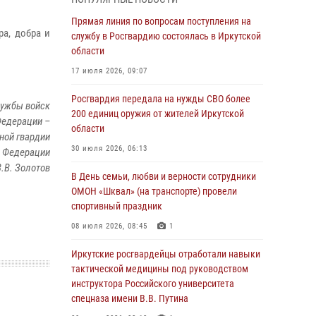
Росгвардии по Иркутской области по самбо
Прямая линия по вопросам поступления на
05 августа 2026, 07:44
4
а, добра и
службу в Росгвардию состоялась в Иркутской
Военнослужащий Росгвардии из Иркутска
области
поучаствовал в окружном этапе
17 июля 2026, 09:07
всероссийского конкурса наставников «Быть,
а не казаться»
Росгвардия передала на нужды СВО более
лужбы войск
200 единиц оружия от жителей Иркутской
04 августа 2026, 07:14
3
Федерации –
области
ной гвардии
Росгвардейцы потушили загоревшийся
30 июля 2026, 06:13
 Федерации
автомобиль в Иркутске
.В. Золотов
В День семьи, любви и верности сотрудники
03 августа 2026, 04:55
ОМОН «Шквал» (на транспорте) провели
Росгвардия обеспечила безопасность
спортивный праздник
мероприятий, посвященных Дню Воздушно-
08 июля 2026, 08:45
1
десантных войск в Иркутской области
Иркутские росгвардейцы отработали навыки
03 августа 2026, 03:32
тактической медицины под руководством
Росгвардейцы из Братска присоединились к
инструктора Российского университета
донорской акции «От сердца к сердцу»
спецназа имени В.В. Путина
(видео)