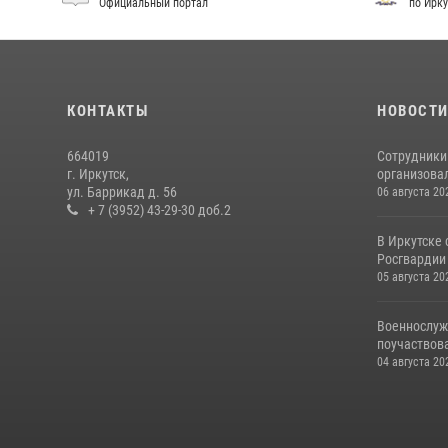
Официальный портал
по Ирку
КОНТАКТЫ
НОВОСТ
664019
Сотрудники
г. Иркутск,
организовал
ул. Баррикад д. 56
06 августа 20
+ 7 (3952) 43-29-30 доб.2
В Иркутске
Росгвардии 
05 августа 20
Военнослуж
поучаствова
04 августа 20