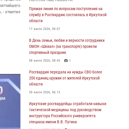
кратчайшего
Росгвардейцы из Братска присоединились к
Прямая линия по вопросам поступления на
, - отметил
донорской акции «От сердца к сердцу»
службу в Росгвардию состоялась в Иркутской
(видео)
области
31 июля 2026, 04:37
1
17 июля 2026, 09:07
Сотрудники Росгвардии нашли и вернули
В День семьи, любви и верности сотрудники
родственникам пропавшую пожилую
ОМОН «Шквал» (на транспорте) провели
женщину в Иркутске
спортивный праздник
30 июля 2026, 07:37
08 июля 2026, 08:45
1
Росгвардия передала на нужды СВО более
Росгвардия передала на нужды СВО более
200 единиц оружия от жителей Иркутской
200 единиц оружия от жителей Иркутской
области
области
30 июля 2026, 06:13
30 июля 2026, 06:13
При силовой поддержке СОБР Росгвардии в
Иркутские росгвардейцы отработали навыки
Иркутской области провели рейды по
тактической медицины под руководством
соблюдению миграционного
инструктора Российского университета
законодательства
спецназа имени В.В. Путина