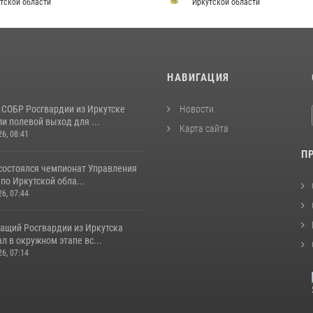
тской области
Иркутской области
И
НАВИГАЦИЯ
 СОБР Росгвардии из Иркутске
Новости
и полевой выход для ...
Карта сайта
26, 08:41
П
 состоялся чемпионат Управления
по Иркутской обла...
26, 07:44
ащий Росгвардии из Иркутска
л в окружном этапе вс...
26, 07:14