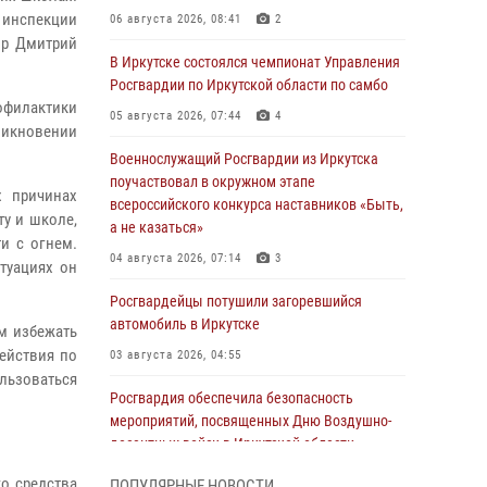
 инспекции
06 августа 2026, 08:41
2
ор Дмитрий
В Иркутске состоялся чемпионат Управления
Росгвардии по Иркутской области по самбо
офилактики
05 августа 2026, 07:44
4
никновении
Военнослужащий Росгвардии из Иркутска
поучаствовал в окружном этапе
х причинах
всероссийского конкурса наставников «Быть,
у и школе,
а не казаться»
и с огнем.
04 августа 2026, 07:14
3
туациях он
Росгвардейцы потушили загоревшийся
автомобиль в Иркутске
м избежать
ействия по
03 августа 2026, 04:55
льзоваться
Росгвардия обеспечила безопасность
мероприятий, посвященных Дню Воздушно-
десантных войск в Иркутской области
03 августа 2026, 03:32
го средства
ПОПУЛЯРНЫЕ НОВОСТИ