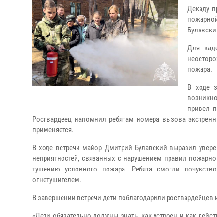
Декаду п
пожарной
Булавски
Для кад
неостор
пожара.
В ходе з
возникно
привел п
Росгвардеец напомнил ребятам номера вызова экстренны
применяется.
В ходе встречи майор Дмитрий Булавский выразил увере
неприятностей, связанных с нарушением правил пожарно
тушению условного пожара. Ребята смогли почувство
огнетушителем.
В завершении встречи дети поблагодарили росгвардейцев 
«Дети обязательно должны знать, как устроен и как дейст