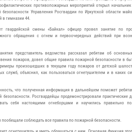
рофилактических противопожарных мероприятий открыл начальник
 безопасности Управления Росгвардии по Иркутской области май
й в гимназии 44.
ет гвардейской смены «Байкал» офицер провел занятие по пр
ожного обращения с огнем и первоочередных действий при воз
анятия представитель ведомства рассказал ребятам об основны
вения пожаров, довел общие правила пожарной безопасности в быт
римеры произошедших в текущем году пожаров от детской шалост
х служб, объяснил, как пользоваться огнетушителем и в каких си
нность, что полученная информация в дальнейшем поможет ребята
й безопасности. Росгвардейцы продемонстрировали практические д
вать себя настоящими огнеборцами и научились правильно по
и пообещали соблюдать все правила по пожарной безопасности.
вует огнетушитель и уметь обращаться с ним. Основная функция это