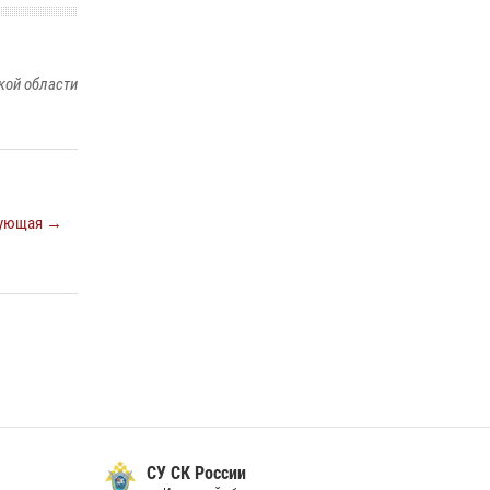
В Иркутске сотрудники Росгвардии
оперативно разыскали пенсионерку,
кой области
страдающую потерей памяти
16 июля 2026, 06:50
В Иркутске сотрудники вневедомственной
охраны Росгвардии приняли участие в
благотворительной акции
ующая →
13 июля 2026, 07:04
4
СУ СК России