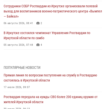
Сотрудники СОБР Росгвардии из Иркутске организовали полевой
выход для воспитанников военно-патриотического центра «Вымпел
— Байкал»
06 августа 2026, 08:41
2
В Иркутске состоялся чемпионат Управления Росгвардии по
Иркутской области по самбо
05 августа 2026, 07:44
4
Военнослужащий Росгвардии из Иркутска поучаствовал в окружном
этапе всероссийского конкурса наставников «Быть, а не казаться»
04 августа 2026, 07:14
3
ПОПУЛЯРНЫЕ НОВОСТИ
Прямая линия по вопросам поступления на службу в Росгвардию
Росгвардейцы потушили загоревшийся автомобиль в Иркутске
состоялась в Иркутской области
03 августа 2026, 04:55
17 июля 2026, 09:07
Росгвардия обеспечила безопасность мероприятий, посвященных
Росгвардия передала на нужды СВО более 200 единиц оружия от
Дню Воздушно-десантных войск в Иркутской области
жителей Иркутской области
03 августа 2026, 03:32
30 июля 2026, 06:13