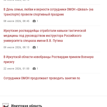
Росгвардейцы из Братска присоединились к донорской акции «От
В День семьи, любви и верности сотрудники ОМОН «Шквал» (на
сердца к сердцу» (видео)
транспорте) провели спортивный праздник
31 июля 2026, 04:37
1
08 июля 2026, 08:45
1
Сотрудники Росгвардии нашли и вернули родственникам
Иркутские росгвардейцы отработали навыки тактической
пропавшую пожилую женщину в Иркутске
медицины под руководством инструктора Российского
30 июля 2026, 07:37
университета спецназа имени В.В. Путина
09 июля 2026, 08:13
1
В Иркутской области новобранцы Росгвардии приняли Военную
присягу
22 июля 2026, 01:00
1
Сотрудники ОМОН продолжают проводить занятия по
антитеррористической защищенности для полицейских из Иркутска
14 июля 2026, 08:29
При содействии Росгвардии в Иркутске пресечена деятельность
преступной группы, организовавшей бизнес по оказанию интим-
Иркутская область