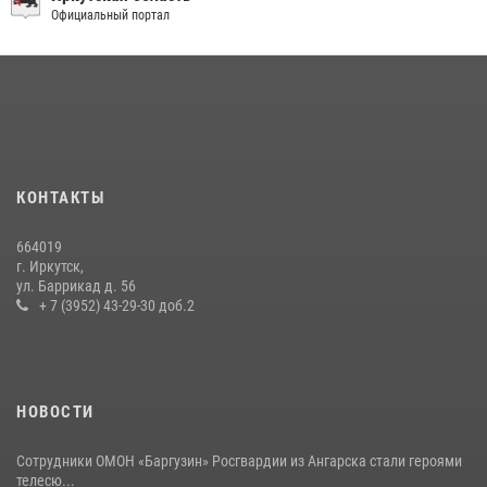
услуг
Официальный портал
24 июля 2026, 07:40
1
В Иркутске сотрудники Росгвардии оперативно разыскали
пенсионерку, страдающую потерей памяти
16 июля 2026, 06:50
В Иркутске сотрудники вневедомственной охраны Росгвардии
КОНТАКТЫ
приняли участие в благотворительной акции
13 июля 2026, 07:04
4
664019
г. Иркутск,
В Иркутской области состоится прямая линия по вопросам
ул. Баррикад д. 56
поступления на службу в Росгвардию
+ 7 (3952) 43-29-30 доб.2
16 июля 2026, 09:19
НОВОСТИ
Сотрудники ОМОН «Баргузин» Росгвардии из Ангарска стали героями
телесю...