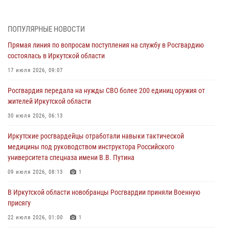
Военнослужащий Росгвардии из Иркутска поучаствовал в окружном
этапе всероссийского конкурса наставников «Быть, а не казаться»
04 августа 2026, 07:14
3
ПОПУЛЯРНЫЕ НОВОСТИ
Прямая линия по вопросам поступления на службу в Росгвардию
Росгвардейцы потушили загоревшийся автомобиль в Иркутске
состоялась в Иркутской области
03 августа 2026, 04:55
17 июля 2026, 09:07
Росгвардия обеспечила безопасность мероприятий, посвященных
Росгвардия передала на нужды СВО более 200 единиц оружия от
Дню Воздушно-десантных войск в Иркутской области
жителей Иркутской области
03 августа 2026, 03:32
30 июля 2026, 06:13
Росгвардейцы из Братска присоединились к донорской акции «От
Иркутские росгвардейцы отработали навыки тактической
сердца к сердцу» (видео)
медицины под руководством инструктора Российского
31 июля 2026, 04:37
1
университета спецназа имени В.В. Путина
Сотрудники Росгвардии нашли и вернули родственникам
09 июля 2026, 08:13
1
пропавшую пожилую женщину в Иркутске
В Иркутской области новобранцы Росгвардии приняли Военную
30 июля 2026, 07:37
присягу
22 июля 2026, 01:00
1