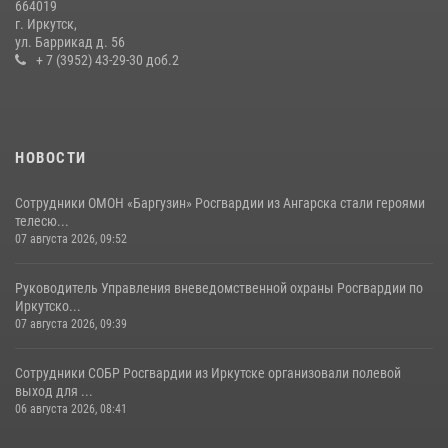
664019
г. Иркутск,
Сотрудники СОБР «Байкал» Росгвардии отработали ликвидацию
ул. Баррикад д. 56
условных диверсионных групп в различных условиях местности
+ 7 (3952) 43-29-30 доб.2
20 июля 2026, 06:29
1
НОВОСТИ
Сотрудники ОМОН «Баргузин» Росгвардии из Ангарска стали героями
телесю...
07 августа 2026, 09:52
Руководитель Управления вневедомственной охраны Росгвардии по
Иркутско...
07 августа 2026, 09:39
Сотрудники СОБР Росгвардии из Иркутске организовали полевой
выход для ...
06 августа 2026, 08:41