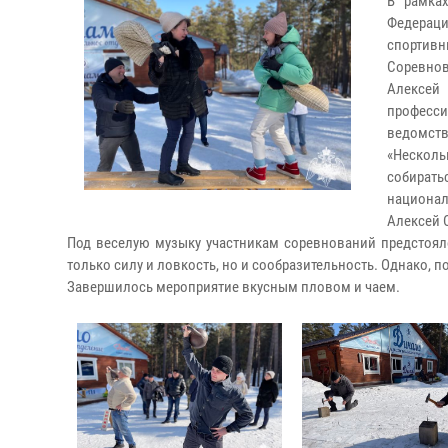
В рамка
Федерац
спортивн
Соревнов
Алексей
професси
ведомства
«Несколь
собирать
национа
Алексей 
Под веселую музыку участникам соревнований предстоял
только силу и ловкость, но и сообразительность. Однако, п
Завершилось мероприятие вкусным пловом и чаем.