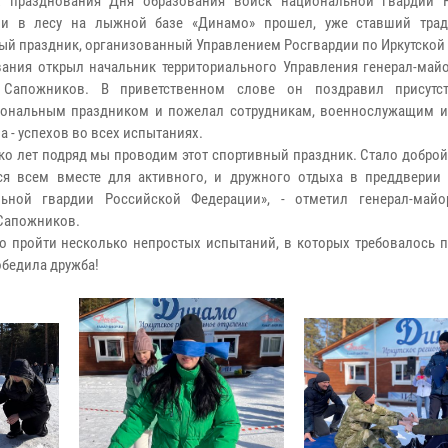
х празднования Дня образования войск национальной гвардии 
ии в лесу на лыжной базе «Динамо» прошел, уже ставший тра
ый праздник, организованный Управлением Росгвардии по Иркутской 
ания открыл начальник территориального Управления генерал-май
 Сапожников. В приветственном слове он поздравил присутс
ональным праздником и пожелал сотрудникам, военнослужащим и
 - успехов во всех испытаниях.
ко лет подряд мы проводим этот спортивный праздник. Стало добро
ся всем вместе для активного, и дружного отдыха в преддверии
льной гвардии Российской Федерации», - отметил генерал-май
Сапожников.
о пройти несколько непростых испытаний, в которых требовалось п
обедила дружба!