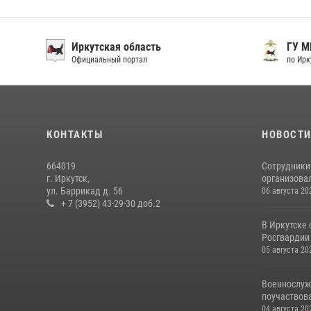
Иркутская область
ГУ М
Официальный портал
по Ирку
КОНТАКТЫ
НОВОСТ
664019
Сотрудники
г. Иркутск,
организовал
ул. Баррикад д. 56
06 августа 20
+ 7 (3952) 43-29-30 доб.2
В Иркутске
Росгвардии 
05 августа 20
Военнослуж
поучаствова
04 августа 20