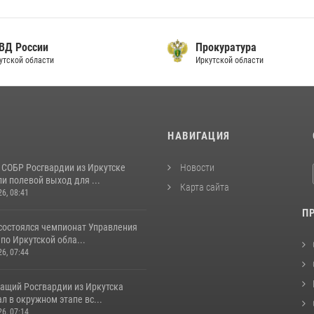
ВД России
Прокуратура
тской области
Иркутской области
И
НАВИГАЦИЯ
 СОБР Росгвардии из Иркутске
Новости
и полевой выход для ...
Карта сайта
26, 08:41
П
 состоялся чемпионат Управления
по Иркутской обла...
26, 07:44
ащий Росгвардии из Иркутска
л в окружном этапе вс...
26, 07:14