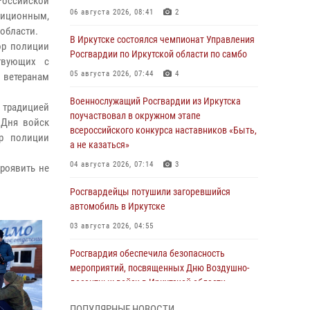
Российской
06 августа 2026, 08:41
2
диционным,
области.
В Иркутске состоялся чемпионат Управления
ор полиции
Росгвардии по Иркутской области по самбо
твующих с
05 августа 2026, 07:44
4
 ветеранам
Военнослужащий Росгвардии из Иркутска
й традицией
поучаствовал в окружном этапе
 Дня войск
всероссийского конкурса наставников «Быть,
ор полиции
а не казаться»
04 августа 2026, 07:14
3
роявить не
Росгвардейцы потушили загоревшийся
автомобиль в Иркутске
03 августа 2026, 04:55
Росгвардия обеспечила безопасность
мероприятий, посвященных Дню Воздушно-
десантных войск в Иркутской области
03 августа 2026, 03:32
ПОПУЛЯРНЫЕ НОВОСТИ