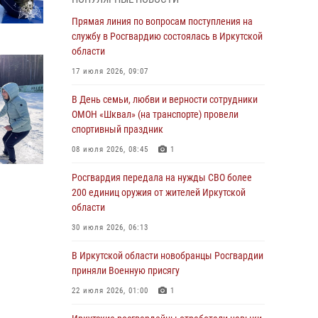
Росгвардейцы из Братска присоединились к
Прямая линия по вопросам поступления на
донорской акции «От сердца к сердцу»
службу в Росгвардию состоялась в Иркутской
(видео)
области
31 июля 2026, 04:37
1
17 июля 2026, 09:07
Сотрудники Росгвардии нашли и вернули
В День семьи, любви и верности сотрудники
родственникам пропавшую пожилую
ОМОН «Шквал» (на транспорте) провели
женщину в Иркутске
спортивный праздник
30 июля 2026, 07:37
08 июля 2026, 08:45
1
Росгвардия передала на нужды СВО более
Росгвардия передала на нужды СВО более
200 единиц оружия от жителей Иркутской
200 единиц оружия от жителей Иркутской
области
области
30 июля 2026, 06:13
30 июля 2026, 06:13
При силовой поддержке СОБР Росгвардии в
В Иркутской области новобранцы Росгвардии
Иркутской области провели рейды по
приняли Военную присягу
соблюдению миграционного
22 июля 2026, 01:00
1
законодательства