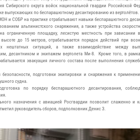
ия Сибирского округа войск национальной гвардии Российской Фе
ке выпускающих по беспарашютному десантированию из вертолётов.
ОН и СОБР на практике отрабатывают навыки беспарашютного деса
зованием альпинистского снаряжения, а также устройства скоростн
 на ограниченную площадку, лесистую местность при зависании 
 высоте до 15 метров, отрабатывается порядок действий при воз
ых нештатных ситуаций, а также взаимодействие между вып
им, десантником и экипажем вертолета Ми-8. Кроме того, в рамка
рабатывается эвакуация личного состава после выполнения служеб
 безопасности, подготовки экипировки и снаряжения к применени
ушного судна.
одготовка по порядку беспарашютного десантирования, соблю
ия.
ьного назначения с авиацией Росгвардии позволит слаженно и к
тметил руководитель сборов, подполковник Денис З.