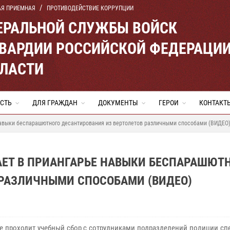
АЯ ПРИЕМНАЯ
ПРОТИВОДЕЙСТВИЕ КОРРУПЦИИ
ЕРАЛЬНОЙ СЛУЖБЫ ВОЙСК
ВАРДИИ РОССИЙСКОЙ ФЕДЕРАЦИ
БЛАСТИ
СТЬ
ДЛЯ ГРАЖДАН
ДОКУМЕНТЫ
ГЕРОИ
КОНТАКТ
навыки беспарашютного десантирования из вертолетов различными способами (ВИДЕО
АЕТ В ПРИАНГАРЬЕ НАВЫКИ БЕСПАРАШЮТ
 РАЗЛИЧНЫМИ СПОСОБАМИ (ВИДЕО)
ке проходит учебный сбор с сотрудниками подразделений полиции с