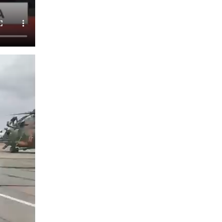
В Иркутской области состоится прямая линия
по вопросам поступления на службу в
Росгвардию
16 июля 2026, 09:19
В Иркутской области завершились учебно-
методические сборы с инструкторами
Сибирского ордена Жукова округа
Росгвардии
27 июля 2026, 03:38
2