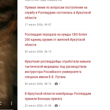
Росгвардии по Иркутской области по самбо
Прямая линия по вопросам поступления на
05 августа 2026, 07:44
4
службу в Росгвардию состоялась в Иркутской
Военнослужащий Росгвардии из Иркутска
области
поучаствовал в окружном этапе
17 июля 2026, 09:07
всероссийского конкурса наставников «Быть,
а не казаться»
Росгвардия передала на нужды СВО более
200 единиц оружия от жителей Иркутской
04 августа 2026, 07:14
3
области
Росгвардейцы потушили загоревшийся
30 июля 2026, 06:13
автомобиль в Иркутске
Иркутские росгвардейцы отработали навыки
03 августа 2026, 04:55
тактической медицины под руководством
Росгвардия обеспечила безопасность
инструктора Российского университета
мероприятий, посвященных Дню Воздушно-
спецназа имени В.В. Путина
десантных войск в Иркутской области
09 июля 2026, 08:13
1
03 августа 2026, 03:32
В Иркутской области новобранцы Росгвардии
Росгвардейцы из Братска присоединились к
приняли Военную присягу
донорской акции «От сердца к сердцу»
22 июля 2026, 01:00
1
(видео)