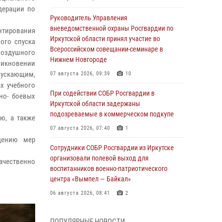
дерации по
Руководитель Управления
вневедомственной охраны Росгвардии по
нтирования
Иркутской области принял участие во
ого спуска
Всероссийском совещании-семинаре в
воздушного
Нижнем Новгороде
никновении
ускающим,
07 августа 2026, 09:39
10
х учебного
При содействии СОБР Росгвардии в
но- боевых
Иркутской области задержаны
подозреваемые в коммерческом подкупе
ю, а также
07 августа 2026, 07:40
1
дению мер
Сотрудники СОБР Росгвардии из Иркутске
организовали полевой выход для
ачественно
воспитанников военно-патриотического
центра «Вымпел — Байкал»
06 августа 2026, 08:41
2
В Иркутске состоялся чемпионат Управления
ПОПУЛЯРНЫЕ НОВОСТИ