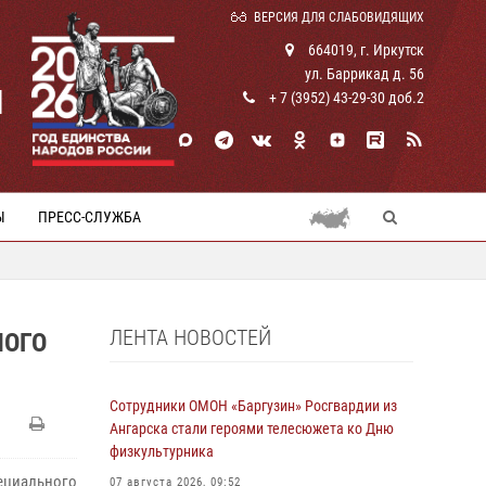
ВЕРСИЯ ДЛЯ СЛАБОВИДЯЩИХ
664019, г. Иркутск
ул. Баррикад д. 56
И
+ 7 (3952) 43-29-30 доб.2
Ы
ПРЕСС-СЛУЖБА
)
ЛЕНТА НОВОСТЕЙ
НОГО
Сотрудники ОМОН «Баргузин» Росгвардии из
Ангарска стали героями телесюжета ко Дню
физкультурника
пециального
07 августа 2026, 09:52