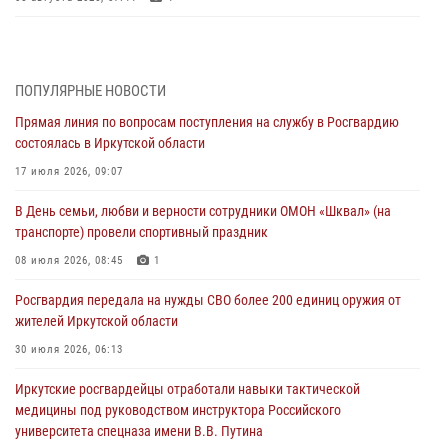
Военнослужащий Росгвардии из Иркутска поучаствовал в окружном
этапе всероссийского конкурса наставников «Быть, а не казаться»
04 августа 2026, 07:14
3
ПОПУЛЯРНЫЕ НОВОСТИ
Прямая линия по вопросам поступления на службу в Росгвардию
Росгвардейцы потушили загоревшийся автомобиль в Иркутске
состоялась в Иркутской области
03 августа 2026, 04:55
17 июля 2026, 09:07
Росгвардия обеспечила безопасность мероприятий, посвященных
В День семьи, любви и верности сотрудники ОМОН «Шквал» (на
Дню Воздушно-десантных войск в Иркутской области
транспорте) провели спортивный праздник
03 августа 2026, 03:32
08 июля 2026, 08:45
1
Росгвардейцы из Братска присоединились к донорской акции «От
Росгвардия передала на нужды СВО более 200 единиц оружия от
сердца к сердцу» (видео)
жителей Иркутской области
31 июля 2026, 04:37
1
30 июля 2026, 06:13
Сотрудники Росгвардии нашли и вернули родственникам
Иркутские росгвардейцы отработали навыки тактической
пропавшую пожилую женщину в Иркутске
медицины под руководством инструктора Российского
30 июля 2026, 07:37
университета спецназа имени В.В. Путина