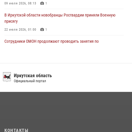
09 июля 2026, 08:13
1
В Иркутской области новобранцы Росгвардии приняли Военную
присягу
22 июля 2026, 01:00
1
Сотрудники ОМОН продолжают проводить занятия по
антитеррористической защищенности для полицейских из Иркутска
14 июля 2026, 08:29
В Иркутске сотрудники Росгвардии оперативно разыскали
пенсионерку, страдающую потерей памяти
Иркутская область
Официальный портал
16 июля 2026, 06:50
В Иркутске сотрудники вневедомственной охраны Росгвардии
приняли участие в благотворительной акции
13 июля 2026, 07:04
4
При содействии Росгвардии в Иркутске пресечена деятельность
преступной группы, организовавшей бизнес по оказанию интим-
КОНТАКТЫ