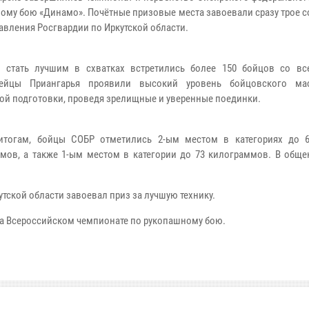
ому бою «Динамо». Почётные призовые места завоевали сразу трое 
авления Росгвардии по Иркутской области.
 стать лучшим в схватках встретились более 150 бойцов со вс
дейцы Приангарья проявили высокий уровень бойцовского мас
ой подготовки, проведя зрелищные и уверенные поединки.
ам, бойцы СОБР отметились 2-ым местом в категориях до 6
мов, а также 1-ым местом в категории до 73 килограммов. В общ
тской области завоевал приз за лучшую технику.
на Всероссийском чемпионате по рукопашному бою.