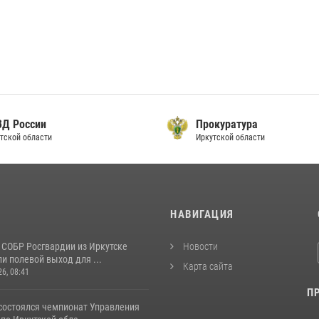
ВД России
Прокуратура
тской области
Иркутской области
И
НАВИГАЦИЯ
 СОБР Росгвардии из Иркутске
Новости
и полевой выход для ...
Карта сайта
26, 08:41
П
 состоялся чемпионат Управления