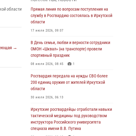
Росгвардейцы из Братска присоединились к
кой области
Прямая линия по вопросам поступления на
донорской акции «От сердца к сердцу»
службу в Росгвардию состоялась в Иркутской
(видео)
области
31 июля 2026, 04:37
1
17 июля 2026, 09:07
Сотрудники Росгвардии нашли и вернули
В День семьи, любви и верности сотрудники
ующая →
родственникам пропавшую пожилую
ОМОН «Шквал» (на транспорте) провели
женщину в Иркутске
спортивный праздник
30 июля 2026, 07:37
08 июля 2026, 08:45
1
Росгвардия передала на нужды СВО более
Росгвардия передала на нужды СВО более
200 единиц оружия от жителей Иркутской
200 единиц оружия от жителей Иркутской
области
области
30 июля 2026, 06:13
30 июля 2026, 06:13
При силовой поддержке СОБР Росгвардии в
Иркутские росгвардейцы отработали навыки
Иркутской области провели рейды по
тактической медицины под руководством
соблюдению миграционного
инструктора Российского университета
законодательства
спецназа имени В.В. Путина