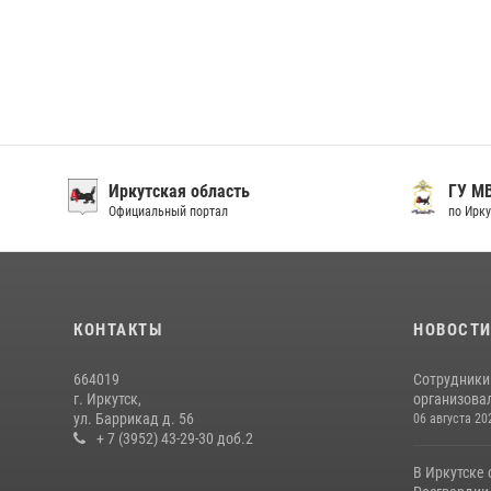
Иркутская область
ГУ М
Официальный портал
по Ирку
КОНТАКТЫ
НОВОСТ
664019
Сотрудники
г. Иркутск,
организовал
ул. Баррикад д. 56
06 августа 20
+ 7 (3952) 43-29-30 доб.2
В Иркутске