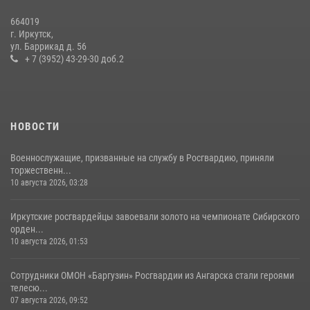
13 июля 2026, 07:04
4
664019
г. Иркутск,
Сотрудники СОБР «Байкал» Росгвардии отработали ликвидацию
ул. Баррикад д. 56
условных диверсионных групп в различных условиях местности
+ 7 (3952) 43-29-30 доб.2
20 июля 2026, 06:29
1
НОВОСТИ
Военнослужащие, призванные на службу в Росгвардию, приняли
торжественн...
10 августа 2026, 03:28
Иркутские росгвардейцы завоевали золото на чемпионате Сибирского
орден...
10 августа 2026, 01:53
Сотрудники ОМОН «Баргузин» Росгвардии из Ангарска стали героями
телесю...
07 августа 2026, 09:52