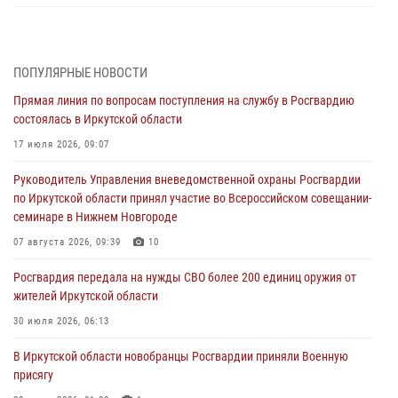
Сотрудники СОБР Росгвардии из Иркутске организовали полевой
выход для воспитанников военно-патриотического центра «Вымпел
— Байкал»
ПОПУЛЯРНЫЕ НОВОСТИ
06 августа 2026, 08:41
2
Прямая линия по вопросам поступления на службу в Росгвардию
состоялась в Иркутской области
В Иркутске состоялся чемпионат Управления Росгвардии по
Иркутской области по самбо
17 июля 2026, 09:07
05 августа 2026, 07:44
4
Руководитель Управления вневедомственной охраны Росгвардии
по Иркутской области принял участие во Всероссийском совещании-
Военнослужащий Росгвардии из Иркутска поучаствовал в окружном
семинаре в Нижнем Новгороде
этапе всероссийского конкурса наставников «Быть, а не казаться»
07 августа 2026, 09:39
10
04 августа 2026, 07:14
3
Росгвардия передала на нужды СВО более 200 единиц оружия от
Росгвардейцы потушили загоревшийся автомобиль в Иркутске
жителей Иркутской области
03 августа 2026, 04:55
30 июля 2026, 06:13
Росгвардия обеспечила безопасность мероприятий, посвященных
В Иркутской области новобранцы Росгвардии приняли Военную
Дню Воздушно-десантных войск в Иркутской области
присягу
03 августа 2026, 03:32