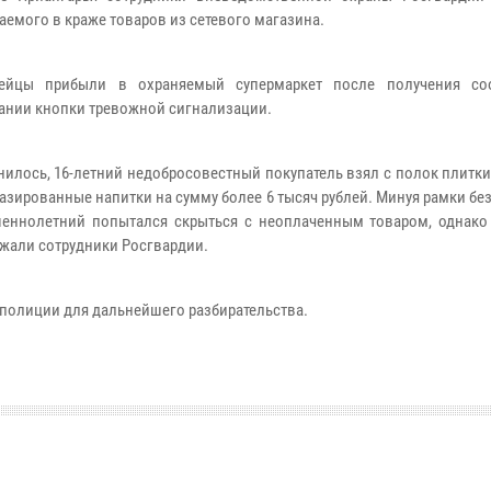
аемого в краже товаров из сетевого магазина.
дейцы прибыли в охраняемый супермаркет после получения со
ании кнопки тревожной сигнализации.
нилось, 16-летний недобросовестный покупатель взял с полок плитк
газированные напитки на сумму более 6 тысяч рублей. Минуя рамки бе
еннолетний попытался скрыться с неоплаченным товаром, однако
ржали сотрудники Росгвардии.
полиции для дальнейшего разбирательства.