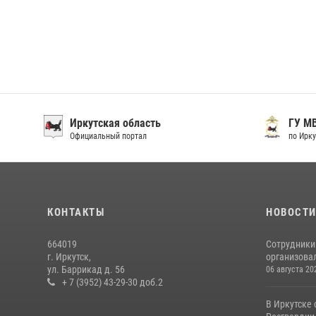
Иркутская область
ГУ М
Официальный портал
по Ирку
КОНТАКТЫ
НОВОСТ
664019
Сотрудники
г. Иркутск,
организовал
ул. Баррикад д. 56
06 августа 20
+ 7 (3952) 43-29-30 доб.2
В Иркутске