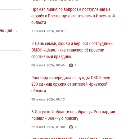
Росгвардейцы из Братска присоединились к
Прямая линия по вопросам поступления на
донорской акции «От сердца к сердцу»
службу в Росгвардию состоялась в Иркутской
(видео)
области
ующая →
31 июля 2026, 04:37
1
17 июля 2026, 09:07
Сотрудники Росгвардии нашли и вернули
В День семьи, любви и верности сотрудники
родственникам пропавшую пожилую
ОМОН «Шквал» (на транспорте) провели
женщину в Иркутске
спортивный праздник
30 июля 2026, 07:37
08 июля 2026, 08:45
1
Росгвардия передала на нужды СВО более
Росгвардия передала на нужды СВО более
200 единиц оружия от жителей Иркутской
200 единиц оружия от жителей Иркутской
области
области
30 июля 2026, 06:13
30 июля 2026, 06:13
При силовой поддержке СОБР Росгвардии в
В Иркутской области новобранцы Росгвардии
Иркутской области провели рейды по
приняли Военную присягу
соблюдению миграционного
22 июля 2026, 01:00
1
законодательства