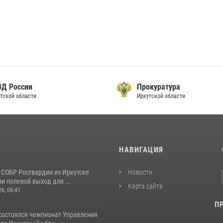
ВД России
Прокуратура
тской области
Иркутской области
И
НАВИГАЦИЯ
 СОБР Росгвардии из Иркутске
Новости
и полевой выход для ...
Карта сайта
26, 08:41
П
 состоялся чемпионат Управления