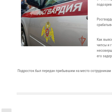
подозрев
Росгвар
срабатыв
Как выяс
чипсы и 
несоверш
его заде
Подросток был передан прибывшим на место сотрудникам 