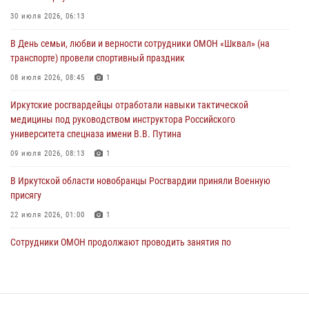
03 августа 2026, 03:32
30 июля 2026, 06:13
Росгвардейцы из Братска присоединились к донорской акции «От
В День семьи, любви и верности сотрудники ОМОН «Шквал» (на
сердца к сердцу» (видео)
транспорте) провели спортивный праздник
31 июля 2026, 04:37
1
08 июля 2026, 08:45
1
Сотрудники Росгвардии нашли и вернули родственникам
Иркутские росгвардейцы отработали навыки тактической
пропавшую пожилую женщину в Иркутске
медицины под руководством инструктора Российского
30 июля 2026, 07:37
университета спецназа имени В.В. Путина
09 июля 2026, 08:13
1
В Иркутской области новобранцы Росгвардии приняли Военную
присягу
22 июля 2026, 01:00
1
Сотрудники ОМОН продолжают проводить занятия по
антитеррористической защищенности для полицейских из Иркутска
14 июля 2026, 08:29
При содействии Росгвардии в Иркутске пресечена деятельность