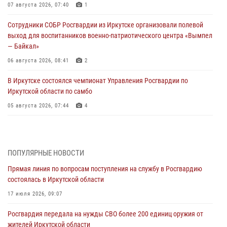
07 августа 2026, 07:40
1
Сотрудники СОБР Росгвардии из Иркутске организовали полевой
выход для воспитанников военно-патриотического центра «Вымпел
— Байкал»
06 августа 2026, 08:41
2
В Иркутске состоялся чемпионат Управления Росгвардии по
Иркутской области по самбо
05 августа 2026, 07:44
4
Военнослужащий Росгвардии из Иркутска поучаствовал в окружном
этапе всероссийского конкурса наставников «Быть, а не казаться»
04 августа 2026, 07:14
3
ПОПУЛЯРНЫЕ НОВОСТИ
Прямая линия по вопросам поступления на службу в Росгвардию
Росгвардейцы потушили загоревшийся автомобиль в Иркутске
состоялась в Иркутской области
03 августа 2026, 04:55
17 июля 2026, 09:07
Росгвардия обеспечила безопасность мероприятий, посвященных
Росгвардия передала на нужды СВО более 200 единиц оружия от
Дню Воздушно-десантных войск в Иркутской области
жителей Иркутской области