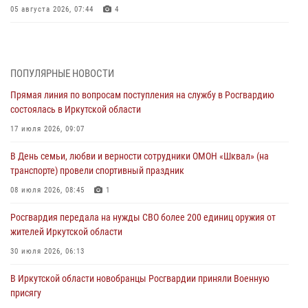
05 августа 2026, 07:44
4
Военнослужащий Росгвардии из Иркутска поучаствовал в окружном
этапе всероссийского конкурса наставников «Быть, а не казаться»
04 августа 2026, 07:14
3
ПОПУЛЯРНЫЕ НОВОСТИ
Прямая линия по вопросам поступления на службу в Росгвардию
Росгвардейцы потушили загоревшийся автомобиль в Иркутске
состоялась в Иркутской области
03 августа 2026, 04:55
17 июля 2026, 09:07
Росгвардия обеспечила безопасность мероприятий, посвященных
В День семьи, любви и верности сотрудники ОМОН «Шквал» (на
Дню Воздушно-десантных войск в Иркутской области
транспорте) провели спортивный праздник
03 августа 2026, 03:32
08 июля 2026, 08:45
1
Росгвардейцы из Братска присоединились к донорской акции «От
Росгвардия передала на нужды СВО более 200 единиц оружия от
сердца к сердцу» (видео)
жителей Иркутской области
31 июля 2026, 04:37
1
30 июля 2026, 06:13
Сотрудники Росгвардии нашли и вернули родственникам
В Иркутской области новобранцы Росгвардии приняли Военную
пропавшую пожилую женщину в Иркутске
присягу
30 июля 2026, 07:37