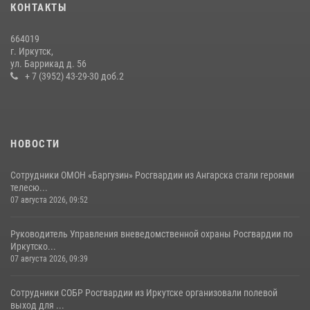
КОНТАКТЫ
приняли участие в благотворительной акции
13 июля 2026, 07:04
4
664019
г. Иркутск,
В Иркутской области состоится прямая линия по вопросам
ул. Баррикад д. 56
поступления на службу в Росгвардию
+ 7 (3952) 43-29-30 доб.2
16 июля 2026, 09:19
НОВОСТИ
Сотрудники ОМОН «Баргузин» Росгвардии из Ангарска стали героями
телесю...
07 августа 2026, 09:52
Руководитель Управления вневедомственной охраны Росгвардии по
Иркутско...
07 августа 2026, 09:39
Сотрудники СОБР Росгвардии из Иркутске организовали полевой
выход для ...