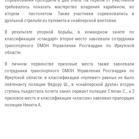
Соревнования проходили в два этапа. На первом от участников
требовалось показать мастерство владения карабином, во
втором - пистолетом. Также участники соревновались в
дуэльной стрельбе из пулемета и снайперской винтовки.
В результате упорной борьбы
,
в командном зачете по
классификации «стандарт»
второе место завоевали сотрудники
транспортного ОМОН Управления Росгвардии по Иркутской
области.
В личном первенстве призовые места также завоевали
сотрудники транспортного ОМОН Управления Росгвардии по
Иркутской области: в классификации «пулемет» равных не было
лейтенанту полиции Федору Ш., в «снайперской дуэли» вторую
ступень пьедестала почета занял сержант полиции Степан С., а 3
призовое место в классификации «классик» завоевал прапорщик
полиции Никита А.