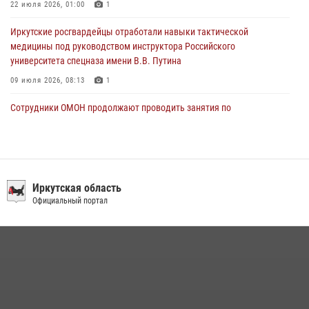
22 июля 2026, 01:00
1
Иркутские росгвардейцы отработали навыки тактической
медицины под руководством инструктора Российского
университета спецназа имени В.В. Путина
09 июля 2026, 08:13
1
Сотрудники ОМОН продолжают проводить занятия по
антитеррористической защищенности для полицейских из Иркутска
14 июля 2026, 08:29
При содействии Росгвардии в Иркутске пресечена деятельность
преступной группы, организовавшей бизнес по оказанию интим-
Иркутская область
услуг
Официальный портал
24 июля 2026, 07:40
1
В Иркутске сотрудники Росгвардии оперативно разыскали
пенсионерку, страдающую потерей памяти
16 июля 2026, 06:50
В Иркутске сотрудники вневедомственной охраны Росгвардии