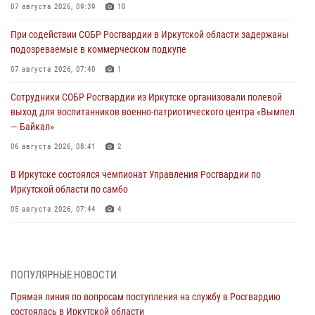
07 августа 2026, 09:39
10
При содействии СОБР Росгвардии в Иркутской области задержаны
подозреваемые в коммерческом подкупе
07 августа 2026, 07:40
1
Сотрудники СОБР Росгвардии из Иркутске организовали полевой
выход для воспитанников военно-патриотического центра «Вымпел
— Байкал»
06 августа 2026, 08:41
2
В Иркутске состоялся чемпионат Управления Росгвардии по
Иркутской области по самбо
05 августа 2026, 07:44
4
Военнослужащий Росгвардии из Иркутска поучаствовал в окружном
этапе всероссийского конкурса наставников «Быть, а не казаться»
04 августа 2026, 07:14
3
ПОПУЛЯРНЫЕ НОВОСТИ
Прямая линия по вопросам поступления на службу в Росгвардию
Росгвардейцы потушили загоревшийся автомобиль в Иркутске
состоялась в Иркутской области