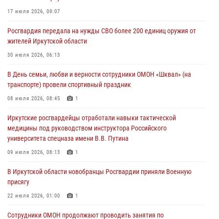
03 августа 2026, 04:55
17 июля 2026, 09:07
Росгвардия обеспечила безопасность мероприятий, посвященных
Росгвардия передала на нужды СВО более 200 единиц оружия от
Дню Воздушно-десантных войск в Иркутской области
жителей Иркутской области
03 августа 2026, 03:32
30 июля 2026, 06:13
Росгвардейцы из Братска присоединились к донорской акции «От
В День семьи, любви и верности сотрудники ОМОН «Шквал» (на
сердца к сердцу» (видео)
транспорте) провели спортивный праздник
31 июля 2026, 04:37
1
08 июля 2026, 08:45
1
Сотрудники Росгвардии нашли и вернули родственникам
Иркутские росгвардейцы отработали навыки тактической
пропавшую пожилую женщину в Иркутске
медицины под руководством инструктора Российского
30 июля 2026, 07:37
университета спецназа имени В.В. Путина
09 июля 2026, 08:13
1
В Иркутской области новобранцы Росгвардии приняли Военную
присягу
22 июля 2026, 01:00
1
Сотрудники ОМОН продолжают проводить занятия по