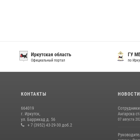
Иркутская область
ГУ М
Официальный портал
по Ирку
КОНТАКТЫ
НОВОСТ
664019
Сотрудники
г. Иркутск,
Ангарска ст
ул. Баррикад д. 56
07 августа 20
+ 7 (3952) 43-29-30 доб.2
Руководите