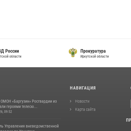
ВД России
Прокуратура
тской области
Иркутской области
И
НАВИГАЦИЯ
 ОМОН «Баргузин» Росгвардии из
Новости
али героями телесю...
Карта сайта
26, 09:52
П
ль Управления вневедомственной