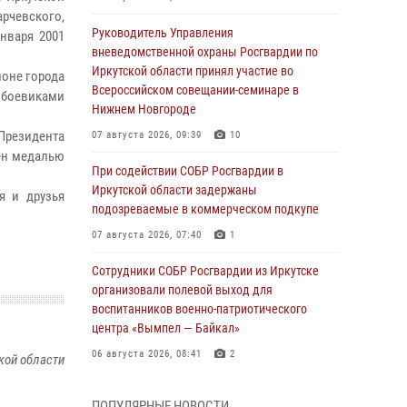
рчевского,
Руководитель Управления
нваря 2001
вневедомственной охраны Росгвардии по
Иркутской области принял участие во
йоне города
Всероссийском совещании-семинаре в
 боевиками
Нижнем Новгороде
Президента
07 августа 2026, 09:39
10
ён медалью
При содействии СОБР Росгвардии в
Иркутской области задержаны
я и друзья
подозреваемые в коммерческом подкупе
07 августа 2026, 07:40
1
Сотрудники СОБР Росгвардии из Иркутске
организовали полевой выход для
воспитанников военно-патриотического
центра «Вымпел — Байкал»
06 августа 2026, 08:41
2
кой области
В Иркутске состоялся чемпионат Управления
ПОПУЛЯРНЫЕ НОВОСТИ