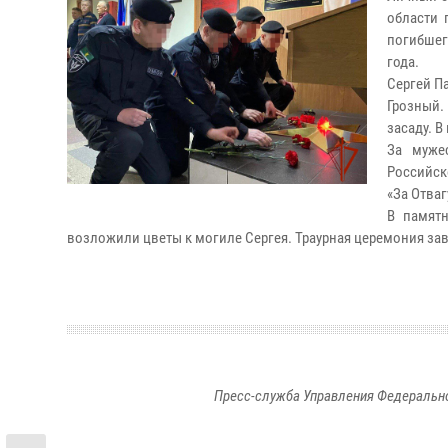
области 
погибшег
года.
Сергей П
Грозный.
засаду. 
За муже
Российск
«За Отваг
В памятн
возложили цветы к могиле Сергея. Траурная церемония за
Пресс-служба Управления Федерально