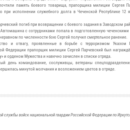
почтили память боевого товарища, прапорщика милиции Сергея Па
о при исполнении служебного долга в Чеченской Республике 12 я
арчевский погиб при возвращении с боевого задания в Заводском ра
 Автомашина с сотрудниками попала в подготовленную чеченскими
В неравном по численности бою Сергей получил смертельное ранение.
ство и отвагу, проявленные в борьбе с терроризмом Указом 
ой Федерации прапорщик милиции Сергей Парчевский был награжд
у» и орденом Мужества и навечно зачислен в списки отряда.
ый день командование, сослуживцы, ветераны спецподразделени
вершилась минутой молчания и возложением цветов в отряде.
й службы войск национальной гвардии Российской Федерации по Иркутс