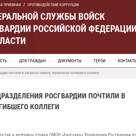
АЯ ПРИЕМНАЯ
ПРОТИВОДЕЙСТВИЕ КОРРУПЦИИ
ЕРАЛЬНОЙ СЛУЖБЫ ВОЙСК
ВАРДИИ РОССИЙСКОЙ ФЕДЕРАЦИ
БЛАСТИ
СТЬ
ДЛЯ ГРАЖДАН
ДОКУМЕНТЫ
ГЕРОИ
КОНТАКТ
рдии почтили в Ангарске память героически погибшего коллеги
ДРАЗДЕЛЕНИЯ РОСГВАРДИИ ПОЧТИЛИ В
ГИБШЕГО КОЛЛЕГИ
остав и ветераны отряда ОМОН «Баргузин» Управления Росгвардии п