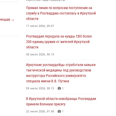
Росгвардии по Иркутской области по самбо
Прямая линия по вопросам поступления на
05 августа 2026, 07:44
4
службу в Росгвардию состоялась в Иркутской
Военнослужащий Росгвардии из Иркутска
области
ующая →
поучаствовал в окружном этапе
17 июля 2026, 09:07
всероссийского конкурса наставников «Быть,
а не казаться»
Росгвардия передала на нужды СВО более
200 единиц оружия от жителей Иркутской
04 августа 2026, 07:14
3
области
Росгвардейцы потушили загоревшийся
30 июля 2026, 06:13
автомобиль в Иркутске
Иркутские росгвардейцы отработали навыки
03 августа 2026, 04:55
тактической медицины под руководством
Росгвардия обеспечила безопасность
инструктора Российского университета
мероприятий, посвященных Дню Воздушно-
спецназа имени В.В. Путина
десантных войск в Иркутской области
09 июля 2026, 08:13
1
03 августа 2026, 03:32
В Иркутской области новобранцы Росгвардии
Росгвардейцы из Братска присоединились к
приняли Военную присягу
донорской акции «От сердца к сердцу»
22 июля 2026, 01:00
1
(видео)