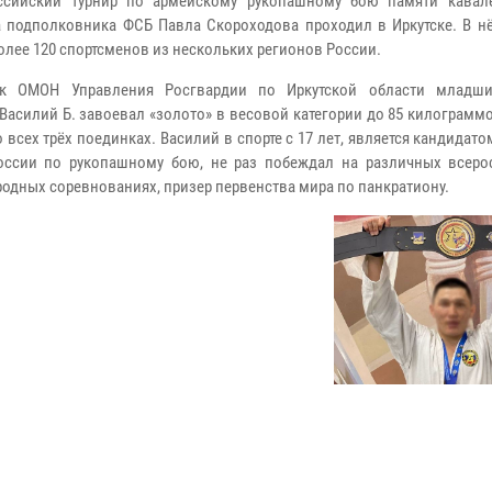
оссийский турнир по армейскому рукопашному бою памяти кавал
 подполковника ФСБ Павла Скороходова проходил в Иркутске. В н
более 120 спортсменов из нескольких регионов России.
ик ОМОН Управления Росгвардии по Иркутской области младши
Василий Б. завоевал «золото» в весовой категории до 85 килограмм
 всех трёх поединках. Василий в спорте с 17 лет, является кандидато
оссии по рукопашному бою, не раз побеждал на различных всеро
одных соревнованиях, призер первенства мира по панкратиону.