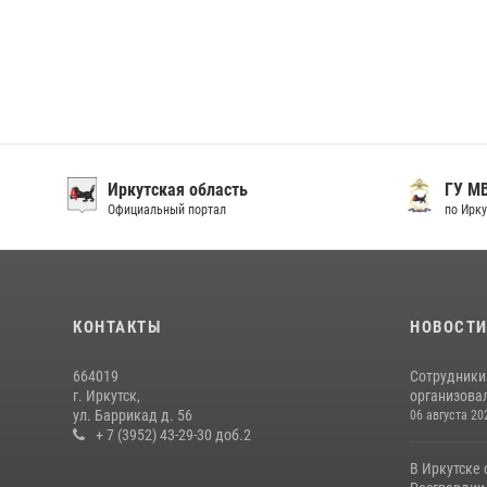
Иркутская область
ГУ М
Официальный портал
по Ирку
КОНТАКТЫ
НОВОСТ
664019
Сотрудники
г. Иркутск,
организовал
ул. Баррикад д. 56
06 августа 20
+ 7 (3952) 43-29-30 доб.2
В Иркутске