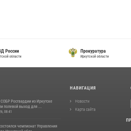
ВД России
Прокуратура
тской области
Иркутской области
И
НАВИГАЦИЯ
 СОБР Росгвардии из Иркутске
Новости
и полевой выход для ...
Карта сайта
26, 08:41
П
 состоялся чемпионат Управления