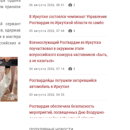
ера ордена
06 августа 2026, 08:41
2
ём приняли
В Иркутске состоялся чемпионат Управления
Росгвардии по Иркутской области по самбо
й сержант
ов, одержав
05 августа 2026, 07:44
4
м в мастера
Военнослужащий Росгвардии из Иркутска
ссийских и
поучаствовал в окружном этапе
всероссийского конкурса наставников «Быть,
а не казаться»
04 августа 2026, 07:14
3
Росгвардейцы потушили загоревшийся
автомобиль в Иркутске
03 августа 2026, 04:55
Росгвардия обеспечила безопасность
мероприятий, посвященных Дню Воздушно-
десантных войск в Иркутской области
03 августа 2026, 03:32
ПОПУЛЯРНЫЕ НОВОСТИ