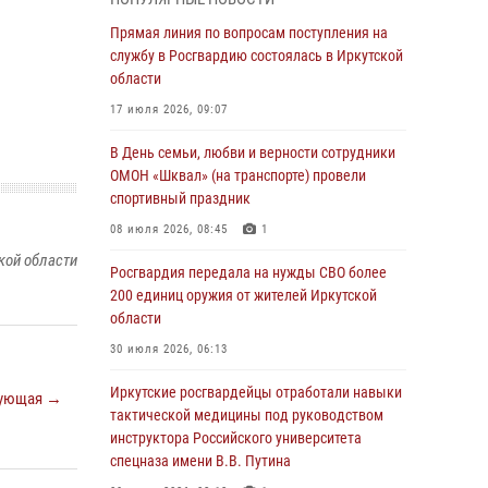
Росгвардейцы из Братска присоединились к
Прямая линия по вопросам поступления на
донорской акции «От сердца к сердцу»
службу в Росгвардию состоялась в Иркутской
(видео)
области
31 июля 2026, 04:37
1
17 июля 2026, 09:07
Сотрудники Росгвардии нашли и вернули
В День семьи, любви и верности сотрудники
родственникам пропавшую пожилую
ОМОН «Шквал» (на транспорте) провели
женщину в Иркутске
спортивный праздник
30 июля 2026, 07:37
08 июля 2026, 08:45
1
кой области
Росгвардия передала на нужды СВО более
Росгвардия передала на нужды СВО более
200 единиц оружия от жителей Иркутской
200 единиц оружия от жителей Иркутской
области
области
30 июля 2026, 06:13
30 июля 2026, 06:13
При силовой поддержке СОБР Росгвардии в
Иркутские росгвардейцы отработали навыки
ующая →
Иркутской области провели рейды по
тактической медицины под руководством
соблюдению миграционного
инструктора Российского университета
законодательства
спецназа имени В.В. Путина