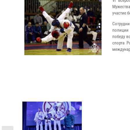
VI Всер
Мужества
участие 
Сотрудн
полиции 
победу во
спорта Р
междунар