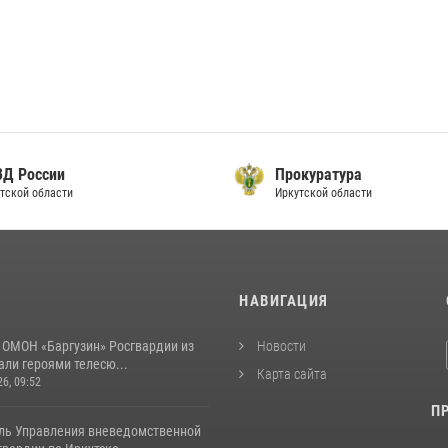
ВД России
Прокуратура
тской области
Иркутской области
И
НАВИГАЦИЯ
 ОМОН «Баргузин» Росгвардии из
Новости
али героями телесю...
Карта сайта
26, 09:52
П
ль Управления вневедомственной