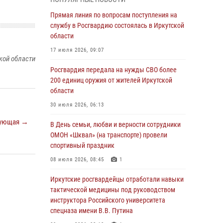
Росгвардии по Иркутской области по самбо
Прямая линия по вопросам поступления на
05 августа 2026, 07:44
4
службу в Росгвардию состоялась в Иркутской
Военнослужащий Росгвардии из Иркутска
области
поучаствовал в окружном этапе
17 июля 2026, 09:07
всероссийского конкурса наставников «Быть,
кой области
а не казаться»
Росгвардия передала на нужды СВО более
200 единиц оружия от жителей Иркутской
04 августа 2026, 07:14
3
области
Росгвардейцы потушили загоревшийся
30 июля 2026, 06:13
автомобиль в Иркутске
ующая →
В День семьи, любви и верности сотрудники
03 августа 2026, 04:55
ОМОН «Шквал» (на транспорте) провели
Росгвардия обеспечила безопасность
спортивный праздник
мероприятий, посвященных Дню Воздушно-
08 июля 2026, 08:45
1
десантных войск в Иркутской области
Иркутские росгвардейцы отработали навыки
03 августа 2026, 03:32
тактической медицины под руководством
Росгвардейцы из Братска присоединились к
инструктора Российского университета
донорской акции «От сердца к сердцу»
спецназа имени В.В. Путина
(видео)