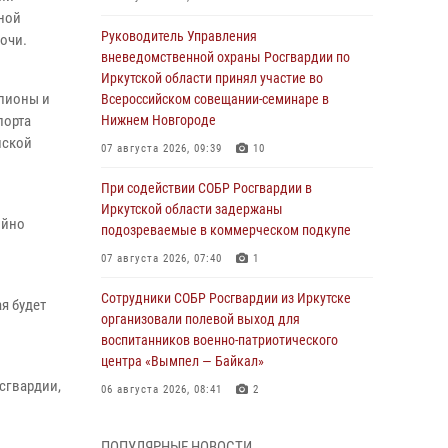
ной
Руководитель Управления
очи.
вневедомственной охраны Росгвардии по
Иркутской области принял участие во
мпионы и
Всероссийском совещании-семинаре в
порта
Нижнем Новгороде
йской
07 августа 2026, 09:39
10
При содействии СОБР Росгвардии в
Иркутской области задержаны
ойно
подозреваемые в коммерческом подкупе
07 августа 2026, 07:40
1
Сотрудники СОБР Росгвардии из Иркутске
я будет
организовали полевой выход для
воспитанников военно-патриотического
центра «Вымпел — Байкал»
сгвардии,
06 августа 2026, 08:41
2
В Иркутске состоялся чемпионат Управления
ПОПУЛЯРНЫЕ НОВОСТИ