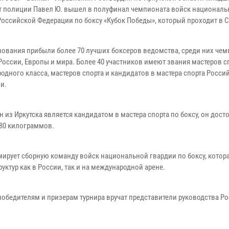
т полиции Павел Ю. вышел в полуфинал чемпионата войск националь
Российской Федерации по боксу «Кубок Победы», который проходит в С
нования прибыли более 70 лучших боксеров ведомства, среди них че
России, Европы и мира. Более 40 участников имеют звания мастеров с
одного класса, мастеров спорта и кандидатов в мастера спорта Росси
и.
 из Иркутска является кандидатом в мастера спорта по боксу, он дост
 80 килограммов.
ирует сборную команду войск национальной гвардии по боксу, котора
ктур как в России, так и на международной арене.
победителям и призерам турнира вручат представители руководства Ро