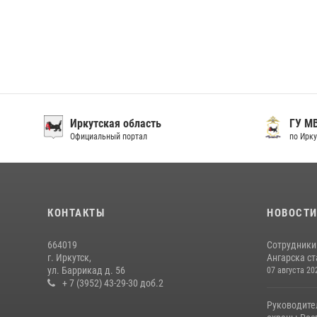
Иркутская область
ГУ М
Официальный портал
по Ирку
КОНТАКТЫ
НОВОСТ
664019
Сотрудники
г. Иркутск,
Ангарска ст
ул. Баррикад д. 56
07 августа 20
+ 7 (3952) 43-29-30 доб.2
Руководите