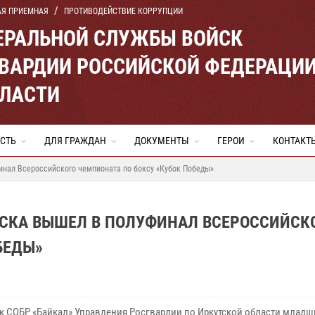
АЯ ПРИЕМНАЯ
ПРОТИВОДЕЙСТВИЕ КОРРУПЦИИ
ЕРАЛЬНОЙ СЛУЖБЫ ВОЙСК
ВАРДИИ РОССИЙСКОЙ ФЕДЕРАЦИ
БЛАСТИ
СТЬ
ДЛЯ ГРАЖДАН
ДОКУМЕНТЫ
ГЕРОИ
КОНТАКТ
инал Всероссийского чемпионата по боксу «Кубок Победы»
ТСКА ВЫШЕЛ В ПОЛУФИНАЛ ВСЕРОССИЙСК
БЕДЫ»
к СОБР «Байкал» Управления Росгвардии по Иркутской области младш