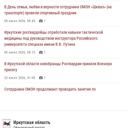
Росгвардейцы из Братска присоединились к донорской акции «От
В День семьи, любви и верности сотрудники ОМОН «Шквал» (на
сердца к сердцу» (видео)
транспорте) провели спортивный праздник
31 июля 2026, 04:37
1
08 июля 2026, 08:45
1
Сотрудники Росгвардии нашли и вернули родственникам
Иркутские росгвардейцы отработали навыки тактической
пропавшую пожилую женщину в Иркутске
медицины под руководством инструктора Российского
30 июля 2026, 07:37
университета спецназа имени В.В. Путина
09 июля 2026, 08:13
1
В Иркутской области новобранцы Росгвардии приняли Военную
присягу
22 июля 2026, 01:00
1
Сотрудники ОМОН продолжают проводить занятия по
антитеррористической защищенности для полицейских из Иркутска
14 июля 2026, 08:29
При содействии Росгвардии в Иркутске пресечена деятельность
преступной группы, организовавшей бизнес по оказанию интим-
Иркутская область
услуг
Официальный портал