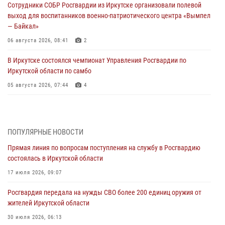
Сотрудники СОБР Росгвардии из Иркутске организовали полевой
выход для воспитанников военно-патриотического центра «Вымпел
— Байкал»
06 августа 2026, 08:41
2
В Иркутске состоялся чемпионат Управления Росгвардии по
Иркутской области по самбо
05 августа 2026, 07:44
4
Военнослужащий Росгвардии из Иркутска поучаствовал в окружном
этапе всероссийского конкурса наставников «Быть, а не казаться»
04 августа 2026, 07:14
3
ПОПУЛЯРНЫЕ НОВОСТИ
Прямая линия по вопросам поступления на службу в Росгвардию
Росгвардейцы потушили загоревшийся автомобиль в Иркутске
состоялась в Иркутской области
03 августа 2026, 04:55
17 июля 2026, 09:07
Росгвардия обеспечила безопасность мероприятий, посвященных
Росгвардия передала на нужды СВО более 200 единиц оружия от
Дню Воздушно-десантных войск в Иркутской области
жителей Иркутской области
03 августа 2026, 03:32
30 июля 2026, 06:13