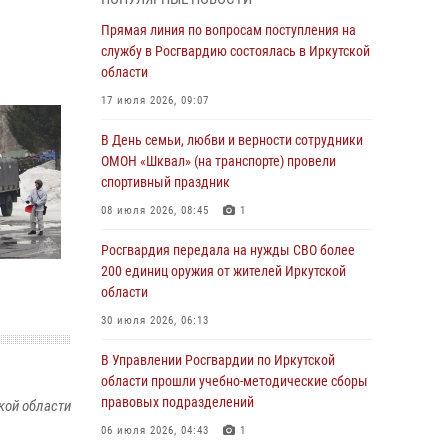
Сотрудники Росгвардии нашли и вернули
родственникам пропавшую пожилую
Прямая линия по вопросам поступления на
женщину в Иркутске
службу в Росгвардию состоялась в Иркутской
области
30 июля 2026, 07:37
17 июля 2026, 09:07
Росгвардия передала на нужды СВО более
200 единиц оружия от жителей Иркутской
В День семьи, любви и верности сотрудники
области
ОМОН «Шквал» (на транспорте) провели
спортивный праздник
30 июля 2026, 06:13
08 июля 2026, 08:45
1
При силовой поддержке СОБР Росгвардии в
Иркутской области провели рейды по
Росгвардия передала на нужды СВО более
соблюдению миграционного
200 единиц оружия от жителей Иркутской
законодательства
области
30 июля 2026, 04:19
30 июля 2026, 06:13
В честь 10-летия Росгвардии сотрудники
В Управлении Росгвардии по Иркутской
вневедомственной охраны из Ангарска
области прошли учебно-методические сборы
познакомили отдыхающих детского лагеря со
правовых подразделений
кой области
службой в ведомстве
06 июля 2026, 04:43
1