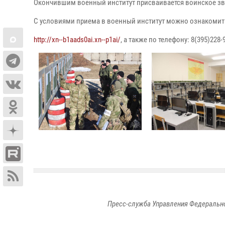
Окончившим военный институт присваивается воинское зва
С условиями приема в военный институт можно ознакомить
http://xn--b1aads0ai.xn--p1ai/
, а также по телефону: 8(395)228-
Пресс-служба Управления Федерально