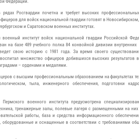
ой Федерации.
 рядах Росгвардии почетна и требует высоких профессиональны
офицеров для войск национальной гвардии готовят в Новосибирском
тербургском и Саратовском военных институтах.
 военный институт войск национальной гвардии Российской Фед
ван на базе 489 учебного полка 84 конвойной дивизии внутренних
ведет свою историю с 1981 года. За время своего существован
 воспитал множество офицеров добившихся высоких результатов в
аградами – орденами и медалями.
ицеров с высшим профессиональным образованием на факультетах те
нологическом, тыла, инженерного обеспечения, подготовки кад
 Пермского военного института предусмотрена специализирован
техника, тренажерные залы, полевые лагеря с размещенными на них
овательской работы, база и средства информационного обеспечения
ты, оборудованные и оснащенные в соответствии с требованиями об