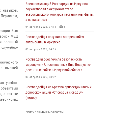
Военнослужащий Росгвардии из Иркутска
поучаствовал в окружном этапе
х навыков.
всероссийского конкурса наставников «Быть,
, Пермском,
а не казаться»
04 августа 2026, 07:14
3
ерации был
 войск МВД
Росгвардейцы потушили загоревшийся
ия военный
автомобиль в Иркутске
 служебно-
03 августа 2026, 04:55
Росгвардия обеспечила безопасность
хнического
мероприятий, посвященных Дню Воздушно-
ров высшей
десантных войск в Иркутской области
03 августа 2026, 03:32
ая учебно-
Росгвардейцы из Братска присоединились к
 объектами
донорской акции «От сердца к сердцу»
, а так же
(видео)
щевоинских
31 июля 2026, 04:37
1
ПОПУЛЯРНЫЕ НОВОСТИ