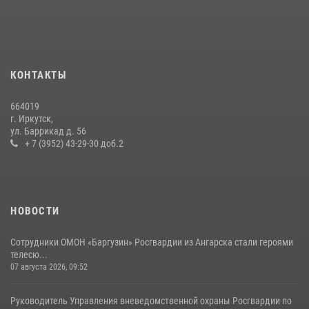
В Иркутске сотрудники вневедомственной охраны Росгвардии
приняли участие в благотворительной акции
13 июля 2026, 07:04
4
В Иркутской области состоится прямая линия по вопросам
КОНТАКТЫ
поступления на службу в Росгвардию
16 июля 2026, 09:19
664019
г. Иркутск,
Сотрудники СОБР «Байкал» Росгвардии отработали ликвидацию
ул. Баррикад д. 56
условных диверсионных групп в различных условиях местности
+ 7 (3952) 43-29-30 доб.2
20 июля 2026, 06:29
1
НОВОСТИ
Сотрудники ОМОН «Баргузин» Росгвардии из Ангарска стали героями
телесю...
07 августа 2026, 09:52
Руководитель Управления вневедомственной охраны Росгвардии по