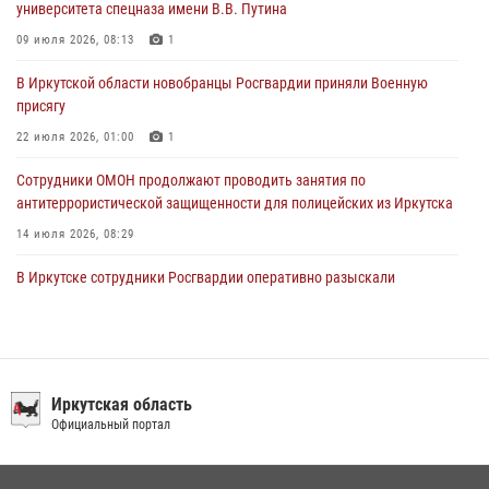
университета спецназа имени В.В. Путина
Сотрудники Росгвардии нашли и вернули родственникам
09 июля 2026, 08:13
1
пропавшую пожилую женщину в Иркутске
В Иркутской области новобранцы Росгвардии приняли Военную
30 июля 2026, 07:37
присягу
22 июля 2026, 01:00
1
Сотрудники ОМОН продолжают проводить занятия по
антитеррористической защищенности для полицейских из Иркутска
14 июля 2026, 08:29
В Иркутске сотрудники Росгвардии оперативно разыскали
пенсионерку, страдающую потерей памяти
16 июля 2026, 06:50
При содействии Росгвардии в Иркутске пресечена деятельность
преступной группы, организовавшей бизнес по оказанию интим-
Иркутская область
услуг
Официальный портал
24 июля 2026, 07:40
1