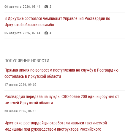
06 августа 2026, 08:41
2
В Иркутске состоялся чемпионат Управления Росгвардии по
Иркутской области по самбо
05 августа 2026, 07:44
4
Военнослужащий Росгвардии из Иркутска поучаствовал в окружном
этапе всероссийского конкурса наставников «Быть, а не казаться»
04 августа 2026, 07:14
3
ПОПУЛЯРНЫЕ НОВОСТИ
Прямая линия по вопросам поступления на службу в Росгвардию
Росгвардейцы потушили загоревшийся автомобиль в Иркутске
состоялась в Иркутской области
03 августа 2026, 04:55
17 июля 2026, 09:07
Росгвардия обеспечила безопасность мероприятий, посвященных
Росгвардия передала на нужды СВО более 200 единиц оружия от
Дню Воздушно-десантных войск в Иркутской области
жителей Иркутской области
03 августа 2026, 03:32
30 июля 2026, 06:13
Росгвардейцы из Братска присоединились к донорской акции «От
Иркутские росгвардейцы отработали навыки тактической
сердца к сердцу» (видео)
медицины под руководством инструктора Российского
31 июля 2026, 04:37
1