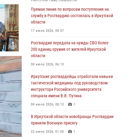
Росгвардии по Иркутской области по самбо
Прямая линия по вопросам поступления на
05 августа 2026, 07:44
4
службу в Росгвардию состоялась в Иркутской
Военнослужащий Росгвардии из Иркутска
области
поучаствовал в окружном этапе
17 июля 2026, 09:07
всероссийского конкурса наставников «Быть,
а не казаться»
Росгвардия передала на нужды СВО более
200 единиц оружия от жителей Иркутской
04 августа 2026, 07:14
3
области
Росгвардейцы потушили загоревшийся
30 июля 2026, 06:13
автомобиль в Иркутске
Иркутские росгвардейцы отработали навыки
03 августа 2026, 04:55
тактической медицины под руководством
Росгвардия обеспечила безопасность
инструктора Российского университета
мероприятий, посвященных Дню Воздушно-
спецназа имени В.В. Путина
десантных войск в Иркутской области
09 июля 2026, 08:13
1
03 августа 2026, 03:32
В Иркутской области новобранцы Росгвардии
Росгвардейцы из Братска присоединились к
приняли Военную присягу
донорской акции «От сердца к сердцу»
22 июля 2026, 01:00
1
(видео)