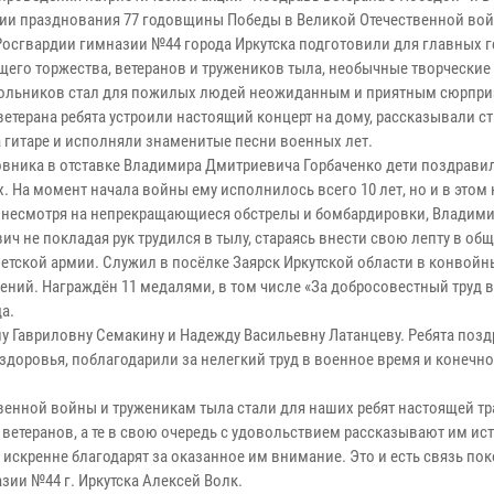
ии празднования 77 годовщины Победы в Великой Отечественной вой
Росгвардии гимназии №44 города Иркутска подготовили для главных 
щего торжества, ветеранов и тружеников тыла, необычные творческие
ольников стал для пожилых людей неожиданным и приятным сюрпри
етерана ребята устроили настоящий концерт на дому, рассказывали ст
а гитаре и исполняли знаменитые песни военных лет.
вника в отставке Владимира Дмитриевича Горбаченко дети поздрави
х. На момент начала войны ему исполнилось всего 10 лет, но и в это
, несмотря на непрекращающиеся обстрелы и бомбардировки, Владим
ч не покладая рук трудился в тылу, стараясь внести свою лепту в об
ветской армии. Служил в посёлке Заярск Иркутской области в конвойн
ний. Награждён 11 медалями, в том числе «За добросовестный труд 
а.
ну Гавриловну Семакину и Надежду Васильевну Латанцеву. Ребята поз
доровья, поблагодарили за нелегкий труд в военное время и конечно
венной войны и труженикам тыла стали для наших ребят настоящей т
ветеранов, а те в свою очередь с удовольствием рассказывают им ис
 искренне благодарят за оказанное им внимание. Это и есть связь пок
зии №44 г. Иркутска Алексей Волк.