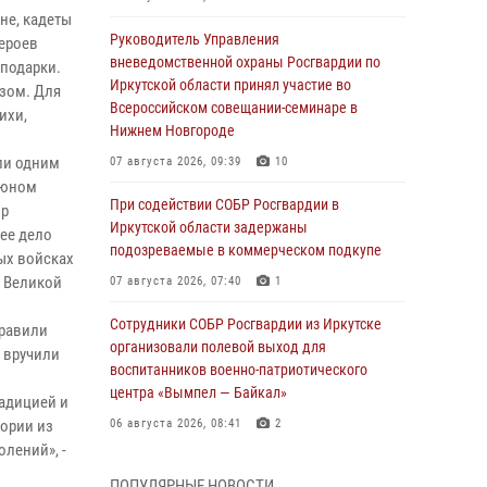
не, кадеты
Руководитель Управления
героев
вневедомственной охраны Росгвардии по
 подарки.
Иркутской области принял участие во
зом. Для
Всероссийском совещании-семинаре в
ихи,
Нижнем Новгороде
ли одним
07 августа 2026, 09:39
10
м юном
При содействии СОБР Росгвардии в
ир
Иркутской области задержаны
щее дело
подозреваемые в коммерческом подкупе
ых войсках
в Великой
07 августа 2026, 07:40
1
Сотрудники СОБР Росгвардии из Иркутске
дравили
организовали полевой выход для
 вручили
воспитанников военно-патриотического
центра «Вымпел — Байкал»
радицией и
тории из
06 августа 2026, 08:41
2
олений», -
В Иркутске состоялся чемпионат Управления
ПОПУЛЯРНЫЕ НОВОСТИ