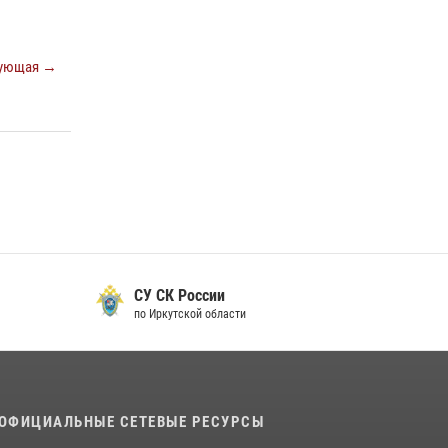
В Иркутской области состоится прямая линия
по вопросам поступления на службу в
ующая →
Росгвардию
16 июля 2026, 09:19
В Иркутской области завершились учебно-
методические сборы с инструкторами
Сибирского ордена Жукова округа
Росгвардии
27 июля 2026, 03:38
2
СУ СК России
по Иркутской области
ОФИЦИАЛЬНЫЕ СЕТЕВЫЕ РЕСУРСЫ