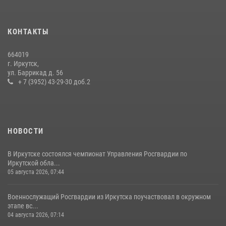
24 июля 2026, 07:40
1
В Иркутске сотрудники Росгвардии оперативно разыскали
КОНТАКТЫ
пенсионерку, страдающую потерей памяти
16 июля 2026, 06:50
664019
г. Иркутск,
В Иркутске сотрудники вневедомственной охраны Росгвардии
ул. Баррикад д. 56
приняли участие в благотворительной акции
+ 7 (3952) 43-29-30 доб.2
13 июля 2026, 07:04
4
НОВОСТИ
В Иркутске состоялся чемпионат Управления Росгвардии по
Иркутской обла...
05 августа 2026, 07:44
Военнослужащий Росгвардии из Иркутска поучаствовал в окружном
этапе вс...
04 августа 2026, 07:14