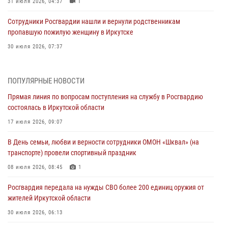
31 июля 2026, 04:37
1
Сотрудники Росгвардии нашли и вернули родственникам
пропавшую пожилую женщину в Иркутске
30 июля 2026, 07:37
Росгвардия передала на нужды СВО более 200 единиц оружия от
жителей Иркутской области
ПОПУЛЯРНЫЕ НОВОСТИ
30 июля 2026, 06:13
Прямая линия по вопросам поступления на службу в Росгвардию
состоялась в Иркутской области
При силовой поддержке СОБР Росгвардии в Иркутской области
провели рейды по соблюдению миграционного законодательства
17 июля 2026, 09:07
30 июля 2026, 04:19
В День семьи, любви и верности сотрудники ОМОН «Шквал» (на
транспорте) провели спортивный праздник
В честь 10-летия Росгвардии сотрудники вневедомственной охраны
из Ангарска познакомили отдыхающих детского лагеря со службой
08 июля 2026, 08:45
1
в ведомстве
Росгвардия передала на нужды СВО более 200 единиц оружия от
29 июля 2026, 03:44
2
жителей Иркутской области
Росгвардейцы из Иркутска приняли участие в праздновании Дня
30 июля 2026, 06:13
Крещения Руси