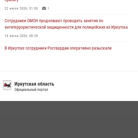
22 июля 2026, 01:00
1
Сотрудники ОМОН продолжают проводить занятия по
антитеррористической защищенности для полицейских из Иркутска
14 июля 2026, 08:29
В Иркутске сотрудники Росгвардии оперативно разыскали
пенсионерку, страдающую потерей памяти
16 июля 2026, 06:50
При содействии Росгвардии в Иркутске пресечена деятельность
преступной группы, организовавшей бизнес по оказанию интим-
Иркутская область
услуг
Официальный портал
24 июля 2026, 07:40
1
В Иркутске сотрудники вневедомственной охраны Росгвардии
приняли участие в благотворительной акции
13 июля 2026, 07:04
4
В Иркутской области состоится прямая линия по вопросам