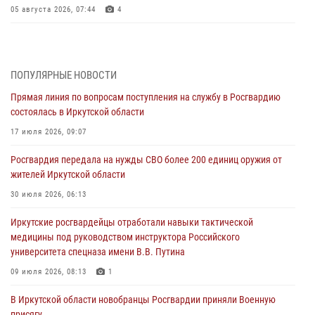
05 августа 2026, 07:44
4
Военнослужащий Росгвардии из Иркутска поучаствовал в окружном
этапе всероссийского конкурса наставников «Быть, а не казаться»
04 августа 2026, 07:14
3
ПОПУЛЯРНЫЕ НОВОСТИ
Прямая линия по вопросам поступления на службу в Росгвардию
Росгвардейцы потушили загоревшийся автомобиль в Иркутске
состоялась в Иркутской области
03 августа 2026, 04:55
17 июля 2026, 09:07
Росгвардия обеспечила безопасность мероприятий, посвященных
Росгвардия передала на нужды СВО более 200 единиц оружия от
Дню Воздушно-десантных войск в Иркутской области
жителей Иркутской области
03 августа 2026, 03:32
30 июля 2026, 06:13
Росгвардейцы из Братска присоединились к донорской акции «От
Иркутские росгвардейцы отработали навыки тактической
сердца к сердцу» (видео)
медицины под руководством инструктора Российского
31 июля 2026, 04:37
1
университета спецназа имени В.В. Путина
Сотрудники Росгвардии нашли и вернули родственникам
09 июля 2026, 08:13
1
пропавшую пожилую женщину в Иркутске
В Иркутской области новобранцы Росгвардии приняли Военную
30 июля 2026, 07:37
присягу