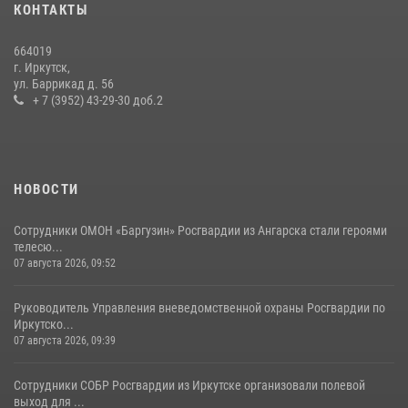
КОНТАКТЫ
поступления на службу в Росгвардию
16 июля 2026, 09:19
664019
г. Иркутск,
Сотрудники СОБР «Байкал» Росгвардии отработали ликвидацию
ул. Баррикад д. 56
условных диверсионных групп в различных условиях местности
+ 7 (3952) 43-29-30 доб.2
20 июля 2026, 06:29
1
НОВОСТИ
Сотрудники ОМОН «Баргузин» Росгвардии из Ангарска стали героями
телесю...
07 августа 2026, 09:52
Руководитель Управления вневедомственной охраны Росгвардии по
Иркутско...
07 августа 2026, 09:39
Сотрудники СОБР Росгвардии из Иркутске организовали полевой
выход для ...