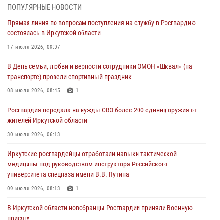
жителей Иркутской области
ПОПУЛЯРНЫЕ НОВОСТИ
30 июля 2026, 06:13
Прямая линия по вопросам поступления на службу в Росгвардию
состоялась в Иркутской области
При силовой поддержке СОБР Росгвардии в Иркутской области
провели рейды по соблюдению миграционного законодательства
17 июля 2026, 09:07
30 июля 2026, 04:19
В День семьи, любви и верности сотрудники ОМОН «Шквал» (на
транспорте) провели спортивный праздник
В честь 10-летия Росгвардии сотрудники вневедомственной охраны
из Ангарска познакомили отдыхающих детского лагеря со службой
08 июля 2026, 08:45
1
в ведомстве
Росгвардия передала на нужды СВО более 200 единиц оружия от
29 июля 2026, 03:44
2
жителей Иркутской области
Росгвардейцы из Иркутска приняли участие в праздновании Дня
30 июля 2026, 06:13
Крещения Руси
Иркутские росгвардейцы отработали навыки тактической
28 июля 2026, 07:15
4
медицины под руководством инструктора Российского
университета спецназа имени В.В. Путина
09 июля 2026, 08:13
1
В Иркутской области новобранцы Росгвардии приняли Военную
присягу