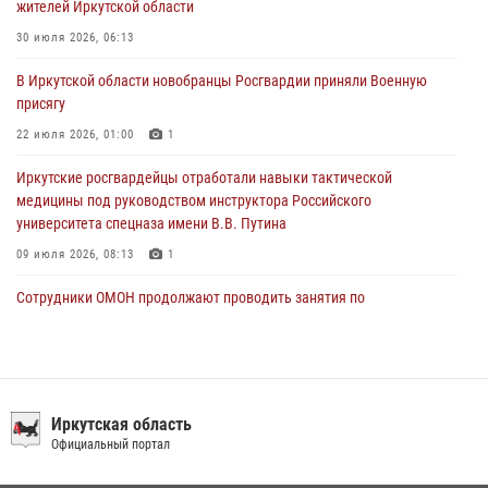
жителей Иркутской области
При силовой поддержке СОБР Росгвардии в Иркутской области
30 июля 2026, 06:13
провели рейды по соблюдению миграционного законодательства
В Иркутской области новобранцы Росгвардии приняли Военную
30 июля 2026, 04:19
присягу
22 июля 2026, 01:00
1
Иркутские росгвардейцы отработали навыки тактической
медицины под руководством инструктора Российского
университета спецназа имени В.В. Путина
09 июля 2026, 08:13
1
Сотрудники ОМОН продолжают проводить занятия по
антитеррористической защищенности для полицейских из Иркутска
14 июля 2026, 08:29
При содействии Росгвардии в Иркутске пресечена деятельность
преступной группы, организовавшей бизнес по оказанию интим-
Иркутская область
услуг
Официальный портал
24 июля 2026, 07:40
1