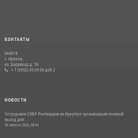
В Иркутске сотрудники Росгвардии оперативно разыскали
пенсионерку, страдающую потерей памяти
16 июля 2026, 06:50
В Иркутске сотрудники вневедомственной охраны Росгвардии
КОНТАКТЫ
приняли участие в благотворительной акции
13 июля 2026, 07:04
4
664019
г. Иркутск,
В Иркутской области состоится прямая линия по вопросам
ул. Баррикад д. 56
поступления на службу в Росгвардию
+ 7 (3952) 43-29-30 доб.2
16 июля 2026, 09:19
НОВОСТИ
Сотрудники СОБР Росгвардии из Иркутске организовали полевой
выход для ...
06 августа 2026, 08:41