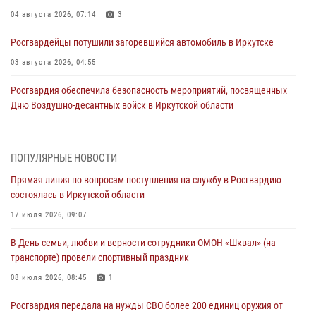
04 августа 2026, 07:14
3
Росгвардейцы потушили загоревшийся автомобиль в Иркутске
03 августа 2026, 04:55
Росгвардия обеспечила безопасность мероприятий, посвященных
Дню Воздушно-десантных войск в Иркутской области
03 августа 2026, 03:32
Росгвардейцы из Братска присоединились к донорской акции «От
ПОПУЛЯРНЫЕ НОВОСТИ
сердца к сердцу» (видео)
Прямая линия по вопросам поступления на службу в Росгвардию
31 июля 2026, 04:37
1
состоялась в Иркутской области
Сотрудники Росгвардии нашли и вернули родственникам
17 июля 2026, 09:07
пропавшую пожилую женщину в Иркутске
В День семьи, любви и верности сотрудники ОМОН «Шквал» (на
30 июля 2026, 07:37
транспорте) провели спортивный праздник
Росгвардия передала на нужды СВО более 200 единиц оружия от
08 июля 2026, 08:45
1
жителей Иркутской области
Росгвардия передала на нужды СВО более 200 единиц оружия от
30 июля 2026, 06:13