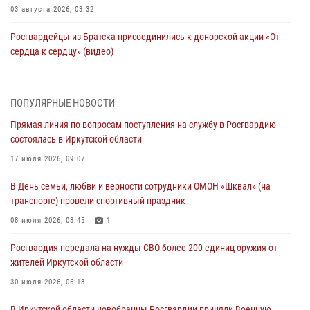
03 августа 2026, 03:32
Росгвардейцы из Братска присоединились к донорской акции «От
сердца к сердцу» (видео)
31 июля 2026, 04:37
1
Сотрудники Росгвардии нашли и вернули родственникам
ПОПУЛЯРНЫЕ НОВОСТИ
пропавшую пожилую женщину в Иркутске
Прямая линия по вопросам поступления на службу в Росгвардию
30 июля 2026, 07:37
состоялась в Иркутской области
Росгвардия передала на нужды СВО более 200 единиц оружия от
17 июля 2026, 09:07
жителей Иркутской области
В День семьи, любви и верности сотрудники ОМОН «Шквал» (на
30 июля 2026, 06:13
транспорте) провели спортивный праздник
При силовой поддержке СОБР Росгвардии в Иркутской области
08 июля 2026, 08:45
1
провели рейды по соблюдению миграционного законодательства
Росгвардия передала на нужды СВО более 200 единиц оружия от
30 июля 2026, 04:19
жителей Иркутской области
В честь 10-летия Росгвардии сотрудники вневедомственной охраны
30 июля 2026, 06:13
из Ангарска познакомили отдыхающих детского лагеря со службой
В Иркутской области новобранцы Росгвардии приняли Военную