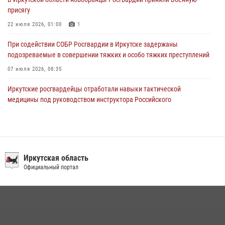
в ведомстве
присягу
29 июля 2026, 03:44
2
22 июля 2026, 01:00
1
При содействии СОБР Росгвардии в Иркутске задержаны
подозреваемые в совершении тяжких и особо тяжких преступлений
07 июля 2026, 08:35
Иркутские росгвардейцы отработали навыки тактической
медицины под руководством инструктора Российского
университета спецназа имени В.В. Путина
09 июля 2026, 08:13
1
Сотрудники ОМОН продолжают проводить занятия по
антитеррористической защищенности для полицейских из Иркутска
Иркутская область
Официальный портал
14 июля 2026, 08:29
При содействии Росгвардии в Иркутске пресечена деятельность
преступной группы, организовавшей бизнес по оказанию интим-
услуг
24 июля 2026, 07:40
1