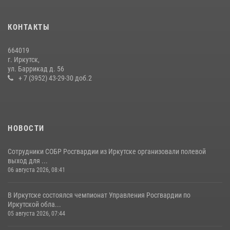
В Иркутске сотрудники Росгвардии оперативно разыскали
КОНТАКТЫ
пенсионерку, страдающую потерей памяти
16 июля 2026, 06:50
664019
г. Иркутск,
В Иркутске сотрудники вневедомственной охраны Росгвардии
ул. Баррикад д. 56
приняли участие в благотворительной акции
+ 7 (3952) 43-29-30 доб.2
13 июля 2026, 07:04
4
НОВОСТИ
Сотрудники СОБР Росгвардии из Иркутске организовали полевой
выход для ...
06 августа 2026, 08:41
В Иркутске состоялся чемпионат Управления Росгвардии по
Иркутской обла...
05 августа 2026, 07:44