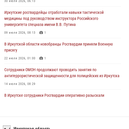
30 июля 2026, 06:13
Росгвардейцы из Братска присоединились к донорской акции «От
Иркутские росгвардейцы отработали навыки тактической
сердца к сердцу» (видео)
медицины под руководством инструктора Российского
31 июля 2026, 04:37
1
университета спецназа имени В.В. Путина
Сотрудники Росгвардии нашли и вернули родственникам
09 июля 2026, 08:13
1
пропавшую пожилую женщину в Иркутске
В Иркутской области новобранцы Росгвардии приняли Военную
30 июля 2026, 07:37
присягу
22 июля 2026, 01:00
1
Сотрудники ОМОН продолжают проводить занятия по
антитеррористической защищенности для полицейских из Иркутска
14 июля 2026, 08:29
В Иркутске сотрудники Росгвардии оперативно разыскали
пенсионерку, страдающую потерей памяти
16 июля 2026, 06:50
При содействии Росгвардии в Иркутске пресечена деятельность
преступной группы, организовавшей бизнес по оказанию интим-
Иркутская область