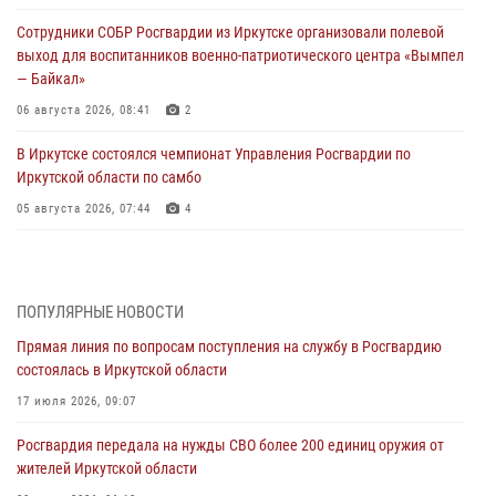
Сотрудники СОБР Росгвардии из Иркутске организовали полевой
выход для воспитанников военно-патриотического центра «Вымпел
— Байкал»
06 августа 2026, 08:41
2
В Иркутске состоялся чемпионат Управления Росгвардии по
Иркутской области по самбо
05 августа 2026, 07:44
4
Военнослужащий Росгвардии из Иркутска поучаствовал в окружном
этапе всероссийского конкурса наставников «Быть, а не казаться»
04 августа 2026, 07:14
3
ПОПУЛЯРНЫЕ НОВОСТИ
Прямая линия по вопросам поступления на службу в Росгвардию
Росгвардейцы потушили загоревшийся автомобиль в Иркутске
состоялась в Иркутской области
03 августа 2026, 04:55
17 июля 2026, 09:07
Росгвардия обеспечила безопасность мероприятий, посвященных
Росгвардия передала на нужды СВО более 200 единиц оружия от
Дню Воздушно-десантных войск в Иркутской области
жителей Иркутской области
03 августа 2026, 03:32