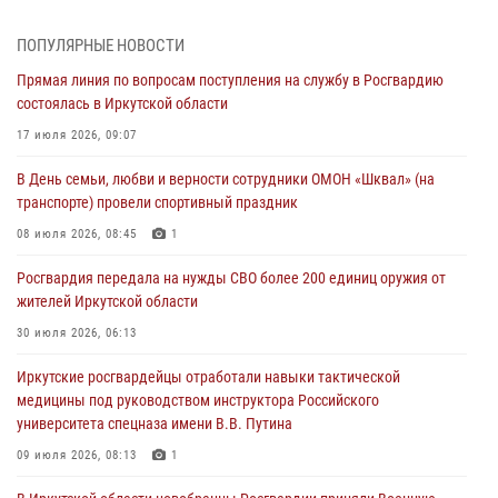
Росгвардия передала на нужды СВО более 200 единиц оружия от
жителей Иркутской области
ПОПУЛЯРНЫЕ НОВОСТИ
30 июля 2026, 06:13
Прямая линия по вопросам поступления на службу в Росгвардию
состоялась в Иркутской области
При силовой поддержке СОБР Росгвардии в Иркутской области
провели рейды по соблюдению миграционного законодательства
17 июля 2026, 09:07
30 июля 2026, 04:19
В День семьи, любви и верности сотрудники ОМОН «Шквал» (на
транспорте) провели спортивный праздник
В честь 10-летия Росгвардии сотрудники вневедомственной охраны
из Ангарска познакомили отдыхающих детского лагеря со службой
08 июля 2026, 08:45
1
в ведомстве
Росгвардия передала на нужды СВО более 200 единиц оружия от
29 июля 2026, 03:44
2
жителей Иркутской области
Росгвардейцы из Иркутска приняли участие в праздновании Дня
30 июля 2026, 06:13
Крещения Руси
Иркутские росгвардейцы отработали навыки тактической
28 июля 2026, 07:15
4
медицины под руководством инструктора Российского
университета спецназа имени В.В. Путина
09 июля 2026, 08:13
1