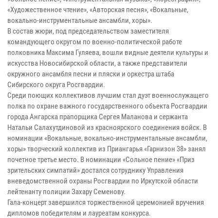
«Художественное чтение», «Авторская песня», «Вокальные,
вокально-инструментальные ансамбли, хоры».
В состав жюри, под председательством заместителя
командующего округом по военно-политической работе
полковника Максима Гуляева, вошли видные деятели культуры и
искусства Новосибирской области, а также представители
окружного ансамбля песни и пляски и оркестра штаба
Сибирского округа Росгвардии.
Среди поющих коллективов лучшим стал дуэт военнослужащего
полка по охране важного государственного объекта Росгвардии
города Ангарска прапорщика Сергея Маланова и сержанта
Натальи Салахутдиновой из красноярского соединения войск. В
номинации «Вокальные, вокально-инструментальные ансамбли,
хоры» творческий коллектив из Приангарья «Гарнизон 38» занял
почетное третье место. В номинации «Сольное пение» «Приз
зрительских симпатий» достался сотруднику Управления
вневедомственной охраны Росгвардии по Иркутской области
лейтенанту полиции Захару Семенову.
Гала-концерт завершился торжественной церемонией вручения
дипломов победителям и лауреатам конкурса.