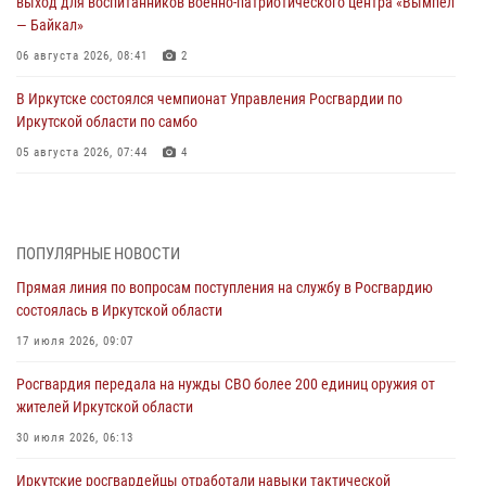
выход для воспитанников военно-патриотического центра «Вымпел
— Байкал»
06 августа 2026, 08:41
2
В Иркутске состоялся чемпионат Управления Росгвардии по
Иркутской области по самбо
05 августа 2026, 07:44
4
Военнослужащий Росгвардии из Иркутска поучаствовал в окружном
этапе всероссийского конкурса наставников «Быть, а не казаться»
04 августа 2026, 07:14
3
ПОПУЛЯРНЫЕ НОВОСТИ
Прямая линия по вопросам поступления на службу в Росгвардию
Росгвардейцы потушили загоревшийся автомобиль в Иркутске
состоялась в Иркутской области
03 августа 2026, 04:55
17 июля 2026, 09:07
Росгвардия обеспечила безопасность мероприятий, посвященных
Росгвардия передала на нужды СВО более 200 единиц оружия от
Дню Воздушно-десантных войск в Иркутской области
жителей Иркутской области
03 августа 2026, 03:32
30 июля 2026, 06:13
Росгвардейцы из Братска присоединились к донорской акции «От
Иркутские росгвардейцы отработали навыки тактической
сердца к сердцу» (видео)