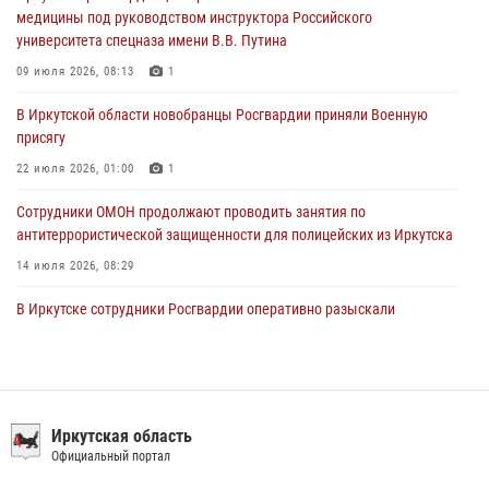
медицины под руководством инструктора Российского
31 июля 2026, 04:37
1
университета спецназа имени В.В. Путина
Сотрудники Росгвардии нашли и вернули родственникам
09 июля 2026, 08:13
1
пропавшую пожилую женщину в Иркутске
В Иркутской области новобранцы Росгвардии приняли Военную
30 июля 2026, 07:37
присягу
22 июля 2026, 01:00
1
Сотрудники ОМОН продолжают проводить занятия по
антитеррористической защищенности для полицейских из Иркутска
14 июля 2026, 08:29
В Иркутске сотрудники Росгвардии оперативно разыскали
пенсионерку, страдающую потерей памяти
16 июля 2026, 06:50
При содействии Росгвардии в Иркутске пресечена деятельность
преступной группы, организовавшей бизнес по оказанию интим-
Иркутская область
услуг
Официальный портал
24 июля 2026, 07:40
1