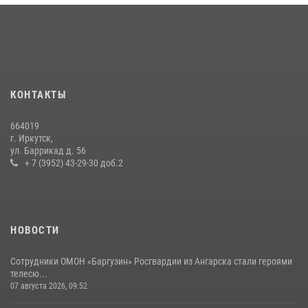
В Иркутске сотрудники вневедомственной охраны Росгвардии
приняли участие в благотворительной акции
13 июля 2026, 07:04
4
В Иркутской области состоится прямая линия по вопросам
КОНТАКТЫ
поступления на службу в Росгвардию
16 июля 2026, 09:19
664019
г. Иркутск,
Сотрудники СОБР «Байкал» Росгвардии отработали ликвидацию
ул. Баррикад д. 56
условных диверсионных групп в различных условиях местности
+ 7 (3952) 43-29-30 доб.2
20 июля 2026, 06:29
1
НОВОСТИ
Сотрудники ОМОН «Баргузин» Росгвардии из Ангарска стали героями
телесю...
07 августа 2026, 09:52