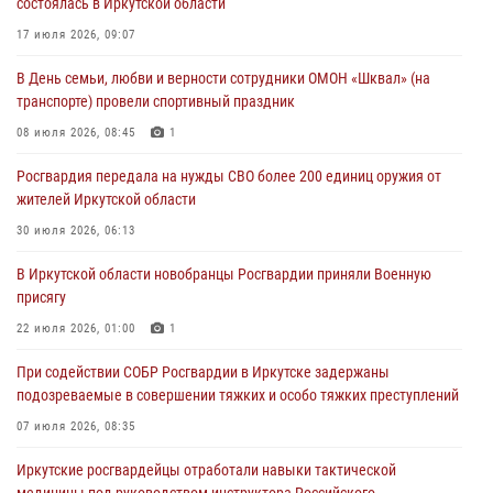
состоялась в Иркутской области
Росгвардия передала на нужды СВО более 200 единиц оружия от
17 июля 2026, 09:07
жителей Иркутской области
В День семьи, любви и верности сотрудники ОМОН «Шквал» (на
30 июля 2026, 06:13
транспорте) провели спортивный праздник
При силовой поддержке СОБР Росгвардии в Иркутской области
08 июля 2026, 08:45
1
провели рейды по соблюдению миграционного законодательства
Росгвардия передала на нужды СВО более 200 единиц оружия от
30 июля 2026, 04:19
жителей Иркутской области
В честь 10-летия Росгвардии сотрудники вневедомственной охраны
30 июля 2026, 06:13
из Ангарска познакомили отдыхающих детского лагеря со службой
В Иркутской области новобранцы Росгвардии приняли Военную
в ведомстве
присягу
29 июля 2026, 03:44
2
22 июля 2026, 01:00
1
При содействии СОБР Росгвардии в Иркутске задержаны
подозреваемые в совершении тяжких и особо тяжких преступлений
07 июля 2026, 08:35
Иркутские росгвардейцы отработали навыки тактической
медицины под руководством инструктора Российского