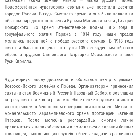
Казанская икона Божией Матери — икона русских побед.
Новообретённая чудотворная святыня уже посетила десятки
городов России. В годы Смутного времени она была полковым
образом народного ополчения Кузьмы Минина и князя Дмитрия
Пожарского. Во время Отечественной войны 1812 года и
триумфального взятия Парижа в 1814 году наши предки
молились перед ней о победе русского оружия. В 1918 году
святыня была похищена, но спустя 105 лет чудесным образом
обретена трудами Святейшего Патриарха Московского и всея
Руси Кирилла.
Чудотворную икону доставили в областной центр в рамках
Всероссийского молебна о Победе. Организатором принесения
святыни стал Всемирный Русский Народный Собор, а возглавил
встречу святыни и совершил молебное пение о русских воинах и
их скорейшем победоносном возвращении настоятель Михаило-
Архангельского Харлампиевского храма протоиерей Евгений
Старцев. После молебна росгвардейцы смогли лично
приложиться к великой святыни и помолиться о здравии боевых
товарищей, выполняющих служебно-боевые задачи в различных