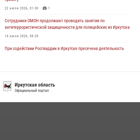
22 июля 2026, 01:00
1
Сотрудники ОМОН продолжают проводить занятия по
антитеррористической защищенности для полицейских из Иркутска
14 июля 2026, 08:29
При содействии Росгвардии в Иркутске пресечена деятельность
преступной группы, организовавшей бизнес по оказанию интим-
услуг
24 июля 2026, 07:40
1
В Иркутске сотрудники Росгвардии оперативно разыскали
Иркутская область
пенсионерку, страдающую потерей памяти
Официальный портал
16 июля 2026, 06:50
В Иркутске сотрудники вневедомственной охраны Росгвардии
приняли участие в благотворительной акции
13 июля 2026, 07:04
4
В Иркутской области состоится прямая линия по вопросам