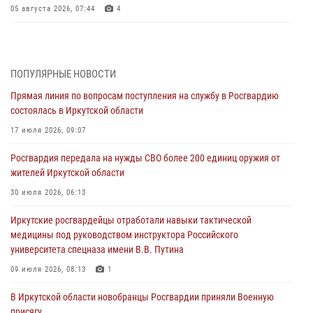
05 августа 2026, 07:44
4
Военнослужащий Росгвардии из Иркутска поучаствовал в окружном
этапе всероссийского конкурса наставников «Быть, а не казаться»
04 августа 2026, 07:14
3
ПОПУЛЯРНЫЕ НОВОСТИ
Прямая линия по вопросам поступления на службу в Росгвардию
Росгвардейцы потушили загоревшийся автомобиль в Иркутске
состоялась в Иркутской области
03 августа 2026, 04:55
17 июля 2026, 09:07
Росгвардия обеспечила безопасность мероприятий, посвященных
Росгвардия передала на нужды СВО более 200 единиц оружия от
Дню Воздушно-десантных войск в Иркутской области
жителей Иркутской области
03 августа 2026, 03:32
30 июля 2026, 06:13
Росгвардейцы из Братска присоединились к донорской акции «От
Иркутские росгвардейцы отработали навыки тактической
сердца к сердцу» (видео)
медицины под руководством инструктора Российского
31 июля 2026, 04:37
1
университета спецназа имени В.В. Путина
Сотрудники Росгвардии нашли и вернули родственникам
09 июля 2026, 08:13
1
пропавшую пожилую женщину в Иркутске
В Иркутской области новобранцы Росгвардии приняли Военную
30 июля 2026, 07:37
присягу