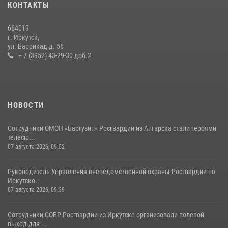
КОНТАКТЫ
поступления на службу в Росгвардию
16 июля 2026, 09:19
664019
г. Иркутск,
Сотрудники СОБР «Байкал» Росгвардии отработали ликвидацию
ул. Баррикад д. 56
условных диверсионных групп в различных условиях местности
+ 7 (3952) 43-29-30 доб.2
20 июля 2026, 06:29
1
НОВОСТИ
Сотрудники ОМОН «Баргузин» Росгвардии из Ангарска стали героями
телесю...
07 августа 2026, 09:52
Руководитель Управления вневедомственной охраны Росгвардии по
Иркутско...
07 августа 2026, 09:39
Сотрудники СОБР Росгвардии из Иркутске организовали полевой
выход для ...