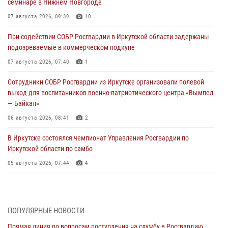
семинаре в Нижнем Новгороде
07 августа 2026, 09:39
10
При содействии СОБР Росгвардии в Иркутской области задержаны
подозреваемые в коммерческом подкупе
07 августа 2026, 07:40
1
Сотрудники СОБР Росгвардии из Иркутске организовали полевой
выход для воспитанников военно-патриотического центра «Вымпел
— Байкал»
06 августа 2026, 08:41
2
В Иркутске состоялся чемпионат Управления Росгвардии по
Иркутской области по самбо
05 августа 2026, 07:44
4
Военнослужащий Росгвардии из Иркутска поучаствовал в окружном
этапе всероссийского конкурса наставников «Быть, а не казаться»
04 августа 2026, 07:14
3
ПОПУЛЯРНЫЕ НОВОСТИ
Прямая линия по вопросам поступления на службу в Росгвардию