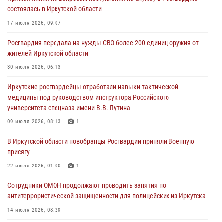
Росгвардейцы потушили загоревшийся автомобиль в Иркутске
состоялась в Иркутской области
03 августа 2026, 04:55
17 июля 2026, 09:07
Росгвардия обеспечила безопасность мероприятий, посвященных
Росгвардия передала на нужды СВО более 200 единиц оружия от
Дню Воздушно-десантных войск в Иркутской области
жителей Иркутской области
03 августа 2026, 03:32
30 июля 2026, 06:13
Росгвардейцы из Братска присоединились к донорской акции «От
Иркутские росгвардейцы отработали навыки тактической
сердца к сердцу» (видео)
медицины под руководством инструктора Российского
31 июля 2026, 04:37
1
университета спецназа имени В.В. Путина
Сотрудники Росгвардии нашли и вернули родственникам
09 июля 2026, 08:13
1
пропавшую пожилую женщину в Иркутске
В Иркутской области новобранцы Росгвардии приняли Военную
30 июля 2026, 07:37
присягу
22 июля 2026, 01:00
1
Сотрудники ОМОН продолжают проводить занятия по
антитеррористической защищенности для полицейских из Иркутска
14 июля 2026, 08:29