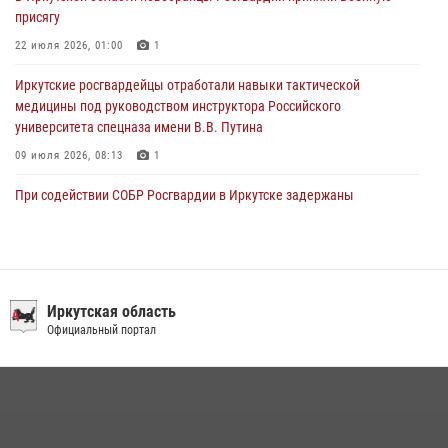
присягу
29 июля 2026, 03:44
2
22 июля 2026, 01:00
1
Иркутские росгвардейцы отработали навыки тактической
медицины под руководством инструктора Российского
университета спецназа имени В.В. Путина
09 июля 2026, 08:13
1
При содействии СОБР Росгвардии в Иркутске задержаны
подозреваемые в совершении тяжких и особо тяжких преступлений
07 июля 2026, 08:35
Сотрудники ОМОН продолжают проводить занятия по
антитеррористической защищенности для полицейских из Иркутска
Иркутская область
Официальный портал
14 июля 2026, 08:29
При содействии Росгвардии в Иркутске пресечена деятельность
преступной группы, организовавшей бизнес по оказанию интим-
услуг
24 июля 2026, 07:40
1