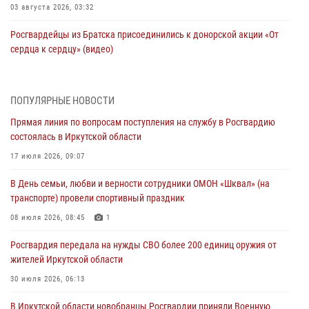
03 августа 2026, 03:32
Росгвардейцы из Братска присоединились к донорской акции «От
сердца к сердцу» (видео)
31 июля 2026, 04:37
1
Сотрудники Росгвардии нашли и вернули родственникам
ПОПУЛЯРНЫЕ НОВОСТИ
пропавшую пожилую женщину в Иркутске
Прямая линия по вопросам поступления на службу в Росгвардию
30 июля 2026, 07:37
состоялась в Иркутской области
Росгвардия передала на нужды СВО более 200 единиц оружия от
17 июля 2026, 09:07
жителей Иркутской области
В День семьи, любви и верности сотрудники ОМОН «Шквал» (на
30 июля 2026, 06:13
транспорте) провели спортивный праздник
При силовой поддержке СОБР Росгвардии в Иркутской области
08 июля 2026, 08:45
1
провели рейды по соблюдению миграционного законодательства
Росгвардия передала на нужды СВО более 200 единиц оружия от
30 июля 2026, 04:19
жителей Иркутской области
В честь 10-летия Росгвардии сотрудники вневедомственной охраны
30 июля 2026, 06:13
из Ангарска познакомили отдыхающих детского лагеря со службой
В Иркутской области новобранцы Росгвардии приняли Военную
в ведомстве