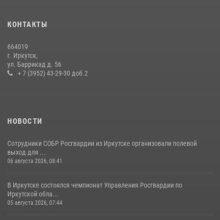
В Иркутске сотрудники Росгвардии оперативно разыскали
КОНТАКТЫ
пенсионерку, страдающую потерей памяти
16 июля 2026, 06:50
664019
г. Иркутск,
В Иркутске сотрудники вневедомственной охраны Росгвардии
ул. Баррикад д. 56
приняли участие в благотворительной акции
+ 7 (3952) 43-29-30 доб.2
13 июля 2026, 07:04
4
НОВОСТИ
Сотрудники СОБР Росгвардии из Иркутске организовали полевой
выход для ...
06 августа 2026, 08:41
В Иркутске состоялся чемпионат Управления Росгвардии по
Иркутской обла...
05 августа 2026, 07:44