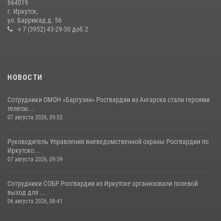
664019
г. Иркутск,
Сотрудники СОБР «Байкал» Росгвардии отработали ликвидацию
ул. Баррикад д. 56
условных диверсионных групп в различных условиях местности
+ 7 (3952) 43-29-30 доб.2
20 июля 2026, 06:29
1
НОВОСТИ
Сотрудники ОМОН «Баргузин» Росгвардии из Ангарска стали героями
телесю...
07 августа 2026, 09:52
Руководитель Управления вневедомственной охраны Росгвардии по
Иркутско...
07 августа 2026, 09:39
Сотрудники СОБР Росгвардии из Иркутске организовали полевой
выход для ...
06 августа 2026, 08:41