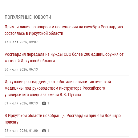
Военнослужащий Росгвардии из Иркутска поучаствовал в окружном
этапе всероссийского конкурса наставников «Быть, а не казаться»
04 августа 2026, 07:14
3
ПОПУЛЯРНЫЕ НОВОСТИ
Прямая линия по вопросам поступления на службу в Росгвардию
Росгвардейцы потушили загоревшийся автомобиль в Иркутске
состоялась в Иркутской области
03 августа 2026, 04:55
17 июля 2026, 09:07
Росгвардия обеспечила безопасность мероприятий, посвященных
Росгвардия передала на нужды СВО более 200 единиц оружия от
Дню Воздушно-десантных войск в Иркутской области
жителей Иркутской области
03 августа 2026, 03:32
30 июля 2026, 06:13
Росгвардейцы из Братска присоединились к донорской акции «От
Иркутские росгвардейцы отработали навыки тактической
сердца к сердцу» (видео)
медицины под руководством инструктора Российского
31 июля 2026, 04:37
1
университета спецназа имени В.В. Путина
Сотрудники Росгвардии нашли и вернули родственникам
09 июля 2026, 08:13
1
пропавшую пожилую женщину в Иркутске
В Иркутской области новобранцы Росгвардии приняли Военную
30 июля 2026, 07:37
присягу
22 июля 2026, 01:00
1