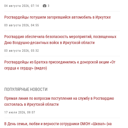
04 августа 2026, 07:14
3
Росгвардейцы потушили загоревшийся автомобиль в Иркутске
03 августа 2026, 04:55
Росгвардия обеспечила безопасность мероприятий, посвященных
Дню Воздушно-десантных войск в Иркутской области
03 августа 2026, 03:32
Росгвардейцы из Братска присоединились к донорской акции «От
сердца к сердцу» (видео)
31 июля 2026, 04:37
1
Сотрудники Росгвардии нашли и вернули родственникам
ПОПУЛЯРНЫЕ НОВОСТИ
пропавшую пожилую женщину в Иркутске
Прямая линия по вопросам поступления на службу в Росгвардию
30 июля 2026, 07:37
состоялась в Иркутской области
Росгвардия передала на нужды СВО более 200 единиц оружия от
17 июля 2026, 09:07
жителей Иркутской области
В День семьи, любви и верности сотрудники ОМОН «Шквал» (на
30 июля 2026, 06:13