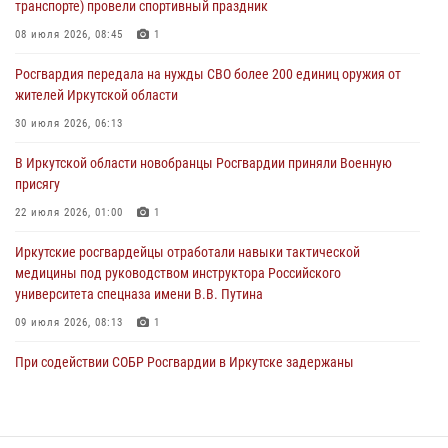
транспорте) провели спортивный праздник
При силовой поддержке СОБР Росгвардии в Иркутской области
08 июля 2026, 08:45
1
провели рейды по соблюдению миграционного законодательства
Росгвардия передала на нужды СВО более 200 единиц оружия от
30 июля 2026, 04:19
жителей Иркутской области
В честь 10-летия Росгвардии сотрудники вневедомственной охраны
30 июля 2026, 06:13
из Ангарска познакомили отдыхающих детского лагеря со службой
В Иркутской области новобранцы Росгвардии приняли Военную
в ведомстве
присягу
29 июля 2026, 03:44
2
22 июля 2026, 01:00
1
Иркутские росгвардейцы отработали навыки тактической
медицины под руководством инструктора Российского
университета спецназа имени В.В. Путина
09 июля 2026, 08:13
1
При содействии СОБР Росгвардии в Иркутске задержаны
подозреваемые в совершении тяжких и особо тяжких преступлений
07 июля 2026, 08:35