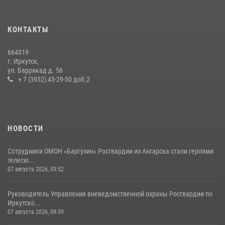
В Иркутской области завершились учебно-методические сборы с
инструкторами Сибирского ордена Жукова округа Росгвардии
КОНТАКТЫ
27 июля 2026, 03:38
2
664019
Сотрудники СОБР «Байкал» Росгвардии отработали ликвидацию
г. Иркутск,
условных диверсионных групп в различных условиях местности
ул. Баррикад д. 56
+ 7 (3952) 43-29-30 доб.2
20 июля 2026, 06:29
1
НОВОСТИ
Сотрудники ОМОН «Баргузин» Росгвардии из Ангарска стали героями
телесю...
07 августа 2026, 09:52
Руководитель Управления вневедомственной охраны Росгвардии по
Иркутско...
07 августа 2026, 09:39