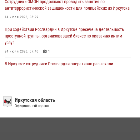
Сотрудники ОМОН продолжают проводить занятия по
пропавшую пожилую женщину в Иркутске
антитеррористической защищенности для полицейских из Иркутска
30 июля 2026, 07:37
14 июля 2026, 08:29
При содействии Росгвардии в Иркутске пресечена деятельность
преступной группы, организовавшей бизнес по оказанию интим-
услуг
24 июля 2026, 07:40
1
В Иркутске сотрудники Росгвардии оперативно разыскали
пенсионерку, страдающую потерей памяти
16 июля 2026, 06:50
В Иркутске сотрудники вневедомственной охраны Росгвардии
приняли участие в благотворительной акции
Иркутская область
Официальный портал
13 июля 2026, 07:04
4
В Иркутской области состоится прямая линия по вопросам
поступления на службу в Росгвардию
16 июля 2026, 09:19