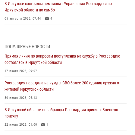
В Иркутске состоялся чемпионат Управления Росгвардии по
Иркутской области по самбо
05 августа 2026, 07:44
4
Военнослужащий Росгвардии из Иркутска поучаствовал в окружном
этапе всероссийского конкурса наставников «Быть, а не казаться»
04 августа 2026, 07:14
3
ПОПУЛЯРНЫЕ НОВОСТИ
Прямая линия по вопросам поступления на службу в Росгвардию
Росгвардейцы потушили загоревшийся автомобиль в Иркутске
состоялась в Иркутской области
03 августа 2026, 04:55
17 июля 2026, 09:07
Росгвардия обеспечила безопасность мероприятий, посвященных
Росгвардия передала на нужды СВО более 200 единиц оружия от
Дню Воздушно-десантных войск в Иркутской области
жителей Иркутской области
03 августа 2026, 03:32
30 июля 2026, 06:13
Росгвардейцы из Братска присоединились к донорской акции «От
В Иркутской области новобранцы Росгвардии приняли Военную
сердца к сердцу» (видео)
присягу
31 июля 2026, 04:37
1
22 июля 2026, 01:00
1
Сотрудники Росгвардии нашли и вернули родственникам