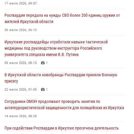
17 июля 2026, 09:07
Росгвардия обеспечила безопасность мероприятий, посвященных
Росгвардия передала на нужды СВО более 200 единиц оружия от
Дню Воздушно-десантных войск в Иркутской области
жителей Иркутской области
03 августа 2026, 03:32
30 июля 2026, 06:13
Росгвардейцы из Братска присоединились к донорской акции «От
Иркутские росгвардейцы отработали навыки тактической
сердца к сердцу» (видео)
медицины под руководством инструктора Российского
31 июля 2026, 04:37
1
университета спецназа имени В.В. Путина
Сотрудники Росгвардии нашли и вернули родственникам
09 июля 2026, 08:13
1
пропавшую пожилую женщину в Иркутске
В Иркутской области новобранцы Росгвардии приняли Военную
30 июля 2026, 07:37
присягу
22 июля 2026, 01:00
1
Сотрудники ОМОН продолжают проводить занятия по
антитеррористической защищенности для полицейских из Иркутска
14 июля 2026, 08:29
При содействии Росгвардии в Иркутске пресечена деятельность