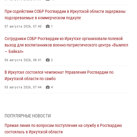
При содействии СОБР Росгвардии в Иркутской области задержаны
подозреваемые в коммерческом подкупе
07 августа 2026, 07:40
1
Сотрудники СОБР Росгвардии из Иркутске организовали полевой
выход для воспитанников военно-патриотического центра «Вымпел
— Байкал»
06 августа 2026, 08:41
2
В Иркутске состоялся чемпионат Управления Росгвардии по
Иркутской области по самбо
05 августа 2026, 07:44
4
Военнослужащий Росгвардии из Иркутска поучаствовал в окружном
этапе всероссийского конкурса наставников «Быть, а не казаться»
04 августа 2026, 07:14
3
ПОПУЛЯРНЫЕ НОВОСТИ
Прямая линия по вопросам поступления на службу в Росгвардию
Росгвардейцы потушили загоревшийся автомобиль в Иркутске
состоялась в Иркутской области
03 августа 2026, 04:55