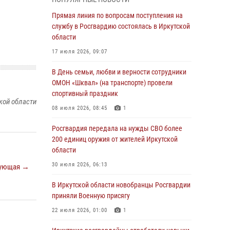
Росгвардейцы из Братска присоединились к
Прямая линия по вопросам поступления на
донорской акции «От сердца к сердцу»
службу в Росгвардию состоялась в Иркутской
(видео)
области
31 июля 2026, 04:37
1
17 июля 2026, 09:07
Сотрудники Росгвардии нашли и вернули
В День семьи, любви и верности сотрудники
родственникам пропавшую пожилую
ОМОН «Шквал» (на транспорте) провели
женщину в Иркутске
спортивный праздник
кой области
30 июля 2026, 07:37
08 июля 2026, 08:45
1
Росгвардия передала на нужды СВО более
Росгвардия передала на нужды СВО более
200 единиц оружия от жителей Иркутской
200 единиц оружия от жителей Иркутской
области
области
30 июля 2026, 06:13
30 июля 2026, 06:13
ующая →
При силовой поддержке СОБР Росгвардии в
В Иркутской области новобранцы Росгвардии
Иркутской области провели рейды по
приняли Военную присягу
соблюдению миграционного
22 июля 2026, 01:00
1
законодательства