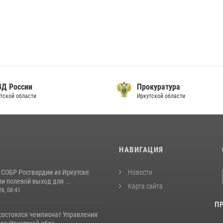
ВД России
Прокуратура
тской области
Иркутской области
И
НАВИГАЦИЯ
 СОБР Росгвардии из Иркутске
Новости
и полевой выход для ...
Карта сайта
26, 08:41
П
 состоялся чемпионат Управления