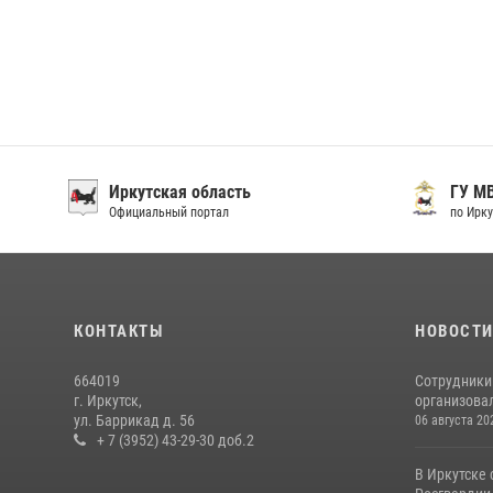
Иркутская область
ГУ М
Официальный портал
по Ирку
КОНТАКТЫ
НОВОСТ
664019
Сотрудники
г. Иркутск,
организовал
ул. Баррикад д. 56
06 августа 20
+ 7 (3952) 43-29-30 доб.2
В Иркутске