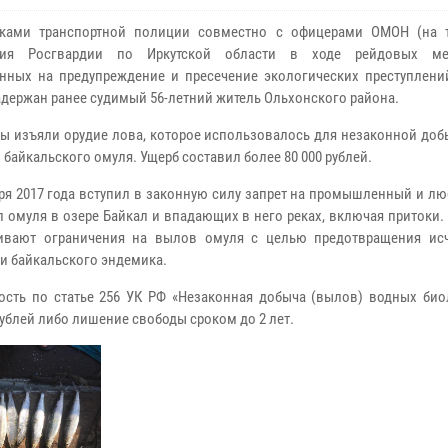
иками транспортной полиции совместно с офицерами ОМОН (на т
ния Росгвардии по Иркутской области в ходе рейдовых мер
нных на предупреждение и пресечение экологических преступлений
адержан ранее судимый 56-летний житель Ольхонского района.
ы изъяли орудие лова, которое использовалось для незаконной доб
 байкальского омуля. Ущерб составил более 80 000 рублей.
бря 2017 года вступил в законную силу запрет на промышленный и л
 омуля в озере Байкал и впадающих в него реках, включая притоки
ливают ограничения на вылов омуля с целью предотвращения ис
и байкальского эндемика.
сть по статье 256 УК РФ «Незаконная добыча (вылов) водных био
рублей либо лишение свободы сроком до 2 лет.