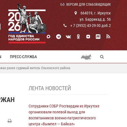
ВЕРСИЯ ДЛЯ СЛАБОВИДЯЩИХ
664019, г. Иркутск
ул. Баррикад д. 56
И
+ 7 (3952) 43-29-30 доб.2
Ы
ПРЕСС-СЛУЖБА
ржан ранее судимый житель Ольхонского района
ЛЕНТА НОВОСТЕЙ
РЖАН
Сотрудники СОБР Росгвардии из Иркутске
организовали полевой выход для
воспитанников военно-патриотического
центра «Вымпел — Байкал»