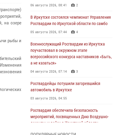
06 августа 2026, 08:41
2
ранспорте)
оприятий,
В Иркутске состоялся чемпионат Управления
, на озере
Росгвардии по Иркутской области по самбо
05 августа 2026, 07:44
4
ычи рыбы и
Военнослужащий Росгвардии из Иркутска
поучаствовал в окружном этапе
всероссийского конкурса наставников «Быть,
юбительский
а не казаться»
. Изменения
чезновения
04 августа 2026, 07:14
3
Росгвардейцы потушили загоревшийся
логических
автомобиль в Иркутске
03 августа 2026, 04:55
Росгвардия обеспечила безопасность
мероприятий, посвященных Дню Воздушно-
десантных войск в Иркутской области
03 августа 2026, 03:32
ПОПУЛЯРНЫЕ НОВОСТИ