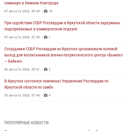
семинаре в Нижнем Новгороде
07 августа 2026, 09:39
10
При содействии СОБР Росгвардии в Иркутской области задержаны
подозреваемые в коммерческом подкупе
07 августа 2026, 07:40
1
Сотрудники СОБР Росгвардии из Иркутске организовали полевой
выход для воспитанников военно-патриотического центра «Вымпел
— Байкал»
06 августа 2026, 08:41
2
В Иркутске состоялся чемпионат Управления Росгвардии по
Иркутской области по самбо
05 августа 2026, 07:44
4
Военнослужащий Росгвардии из Иркутска поучаствовал в окружном
этапе всероссийского конкурса наставников «Быть, а не казаться»
04 августа 2026, 07:14
3
ПОПУЛЯРНЫЕ НОВОСТИ