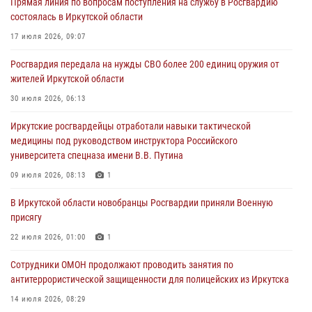
Прямая линия по вопросам поступления на службу в Росгвардию
Росгвардейцы потушили загоревшийся автомобиль в Иркутске
состоялась в Иркутской области
03 августа 2026, 04:55
17 июля 2026, 09:07
Росгвардия обеспечила безопасность мероприятий, посвященных
Росгвардия передала на нужды СВО более 200 единиц оружия от
Дню Воздушно-десантных войск в Иркутской области
жителей Иркутской области
03 августа 2026, 03:32
30 июля 2026, 06:13
Росгвардейцы из Братска присоединились к донорской акции «От
Иркутские росгвардейцы отработали навыки тактической
сердца к сердцу» (видео)
медицины под руководством инструктора Российского
31 июля 2026, 04:37
1
университета спецназа имени В.В. Путина
Сотрудники Росгвардии нашли и вернули родственникам
09 июля 2026, 08:13
1
пропавшую пожилую женщину в Иркутске
В Иркутской области новобранцы Росгвардии приняли Военную
30 июля 2026, 07:37
присягу
22 июля 2026, 01:00
1
Сотрудники ОМОН продолжают проводить занятия по
антитеррористической защищенности для полицейских из Иркутска
14 июля 2026, 08:29