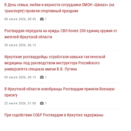
В День семьи, любви и верности сотрудники ОМОН «Шквал» (на
30 июля 2026, 06:13
транспорте) провели спортивный праздник
При силовой поддержке СОБР Росгвардии в Иркутской области
08 июля 2026, 08:45
1
провели рейды по соблюдению миграционного законодательства
Росгвардия передала на нужды СВО более 200 единиц оружия от
30 июля 2026, 04:19
жителей Иркутской области
В честь 10-летия Росгвардии сотрудники вневедомственной охраны
30 июля 2026, 06:13
из Ангарска познакомили отдыхающих детского лагеря со службой
Иркутские росгвардейцы отработали навыки тактической
в ведомстве
медицины под руководством инструктора Российского
29 июля 2026, 03:44
2
университета спецназа имени В.В. Путина
09 июля 2026, 08:13
1
В Иркутской области новобранцы Росгвардии приняли Военную
присягу
22 июля 2026, 01:00
1
При содействии СОБР Росгвардии в Иркутске задержаны
подозреваемые в совершении тяжких и особо тяжких преступлений
07 июля 2026, 08:35