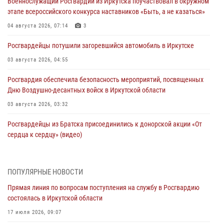
Военнослужащий Росгвардии из Иркутска поучаствовал в окружном
этапе всероссийского конкурса наставников «Быть, а не казаться»
04 августа 2026, 07:14
3
Росгвардейцы потушили загоревшийся автомобиль в Иркутске
03 августа 2026, 04:55
Росгвардия обеспечила безопасность мероприятий, посвященных
Дню Воздушно-десантных войск в Иркутской области
03 августа 2026, 03:32
Росгвардейцы из Братска присоединились к донорской акции «От
сердца к сердцу» (видео)
31 июля 2026, 04:37
1
Сотрудники Росгвардии нашли и вернули родственникам
ПОПУЛЯРНЫЕ НОВОСТИ
пропавшую пожилую женщину в Иркутске
Прямая линия по вопросам поступления на службу в Росгвардию
30 июля 2026, 07:37
состоялась в Иркутской области
Росгвардия передала на нужды СВО более 200 единиц оружия от
17 июля 2026, 09:07
жителей Иркутской области