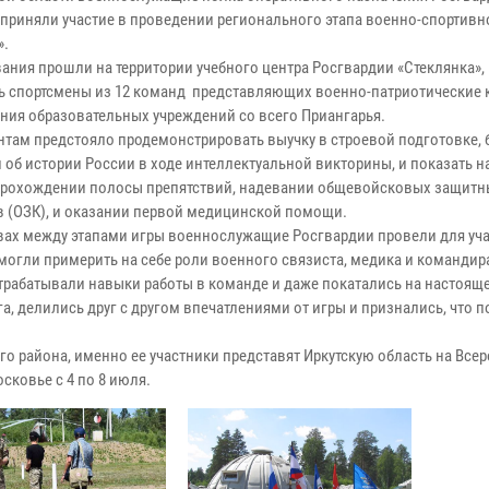
 приняли участие в проведении регионального этапа военно-спортивн
».
ания прошли на территории учебного центра Росгвардии «Стеклянка», 
ь спортсмены из 12 команд представляющих военно-патриотические 
ния образовательных учреждений со всего Приангарья.
нтам предстояло продемонстрировать выучку в строевой подготовке, 
 об истории России в ходе интеллектуальной викторины, и показать 
прохождении полосы препятствий, надевании общевойсковых защитн
 (ОЗК), и оказании первой медицинской помощи.
вах между этапами игры военнослужащие Росгвардии провели для уч
смогли примерить на себе роли военного связиста, медика и командир
трабатывали навыки работы в команде и даже покатались на настояще
а, делились друг с другом впечатлениями от игры и признались, что 
о района, именно ее участники представят Иркутскую область на Все
сковье с 4 по 8 июля.