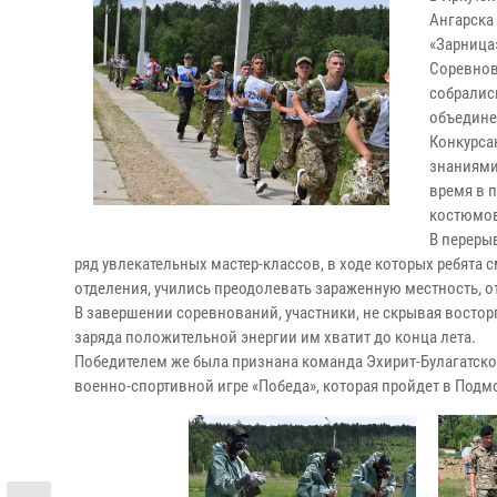
Ангарска
«Зарница
Соревнов
собралис
объедине
Конкурса
знаниями
время в 
костюмов
В переры
ряд увлекательных мастер-классов, в ходе которых ребята 
отделения, учились преодолевать зараженную местность, о
В завершении соревнований, участники, не скрывая восторг
заряда положительной энергии им хватит до конца лета.
Победителем же была признана команда Эхирит-Булагатског
военно-спортивной игре «Победа», которая пройдет в Подмо