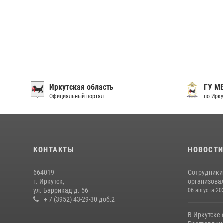
Иркутская область
ГУ М
Официальный портал
по Ирку
КОНТАКТЫ
НОВОСТ
664019
Сотрудники
г. Иркутск,
организовал
ул. Баррикад д. 56
06 августа 20
+ 7 (3952) 43-29-30 доб.2
В Иркутске