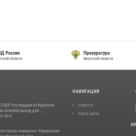
ВД России
Прокуратура
тской области
Иркутской области
И
НАВИГАЦИЯ
 СОБР Росгвардии из Иркутске
Новости
и полевой выход для ...
Карта сайта
26, 08:41
П
 состоялся чемпионат Управления