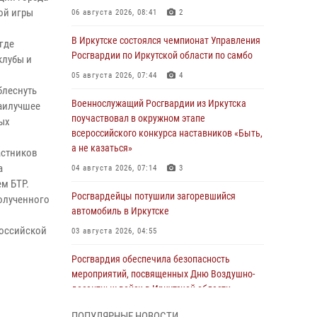
ой игры
06 августа 2026, 08:41
2
В Иркутске состоялся чемпионат Управления
где
Росгвардии по Иркутской области по самбо
клубы и
05 августа 2026, 07:44
4
блеснуть
Военнослужащий Росгвардии из Иркутска
наилучшее
поучаствовал в окружном этапе
ых
всероссийского конкурса наставников «Быть,
а не казаться»
астников
а
04 августа 2026, 07:14
3
м БТР.
Росгвардейцы потушили загоревшийся
полученного
автомобиль в Иркутске
российской
03 августа 2026, 04:55
Росгвардия обеспечила безопасность
мероприятий, посвященных Дню Воздушно-
десантных войск в Иркутской области
03 августа 2026, 03:32
ПОПУЛЯРНЫЕ НОВОСТИ