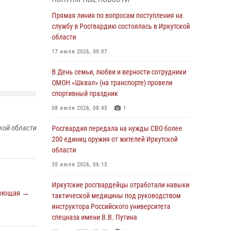
Росгвардейцы из Братска присоединились к
Прямая линия по вопросам поступления на
донорской акции «От сердца к сердцу»
службу в Росгвардию состоялась в Иркутской
(видео)
области
31 июля 2026, 04:37
1
17 июля 2026, 09:07
Сотрудники Росгвардии нашли и вернули
В День семьи, любви и верности сотрудники
родственникам пропавшую пожилую
ОМОН «Шквал» (на транспорте) провели
женщину в Иркутске
спортивный праздник
30 июля 2026, 07:37
08 июля 2026, 08:45
1
кой области
Росгвардия передала на нужды СВО более
Росгвардия передала на нужды СВО более
200 единиц оружия от жителей Иркутской
200 единиц оружия от жителей Иркутской
области
области
30 июля 2026, 06:13
30 июля 2026, 06:13
При силовой поддержке СОБР Росгвардии в
Иркутские росгвардейцы отработали навыки
ующая →
Иркутской области провели рейды по
тактической медицины под руководством
соблюдению миграционного
инструктора Российского университета
законодательства
спецназа имени В.В. Путина