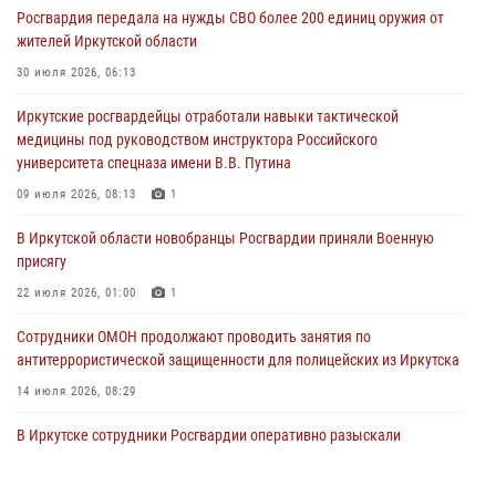
Росгвардия передала на нужды СВО более 200 единиц оружия от
Дню Воздушно-десантных войск в Иркутской области
жителей Иркутской области
03 августа 2026, 03:32
30 июля 2026, 06:13
Росгвардейцы из Братска присоединились к донорской акции «От
Иркутские росгвардейцы отработали навыки тактической
сердца к сердцу» (видео)
медицины под руководством инструктора Российского
31 июля 2026, 04:37
1
университета спецназа имени В.В. Путина
Сотрудники Росгвардии нашли и вернули родственникам
09 июля 2026, 08:13
1
пропавшую пожилую женщину в Иркутске
В Иркутской области новобранцы Росгвардии приняли Военную
30 июля 2026, 07:37
присягу
22 июля 2026, 01:00
1
Сотрудники ОМОН продолжают проводить занятия по
антитеррористической защищенности для полицейских из Иркутска
14 июля 2026, 08:29
В Иркутске сотрудники Росгвардии оперативно разыскали
пенсионерку, страдающую потерей памяти
16 июля 2026, 06:50