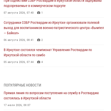
При содействии СОБР Росгвардии в Иркутской области задержаны
подозреваемые в коммерческом подкупе
07 августа 2026, 07:40
1
Сотрудники СОБР Росгвардии из Иркутске организовали полевой
выход для воспитанников военно-патриотического центра «Вымпел
— Байкал»
06 августа 2026, 08:41
2
В Иркутске состоялся чемпионат Управления Росгвардии по
Иркутской области по самбо
05 августа 2026, 07:44
4
Военнослужащий Росгвардии из Иркутска поучаствовал в окружном
этапе всероссийского конкурса наставников «Быть, а не казаться»
04 августа 2026, 07:14
3
ПОПУЛЯРНЫЕ НОВОСТИ
Прямая линия по вопросам поступления на службу в Росгвардию
Росгвардейцы потушили загоревшийся автомобиль в Иркутске
состоялась в Иркутской области
03 августа 2026, 04:55
17 июля 2026, 09:07
Росгвардия обеспечила безопасность мероприятий, посвященных