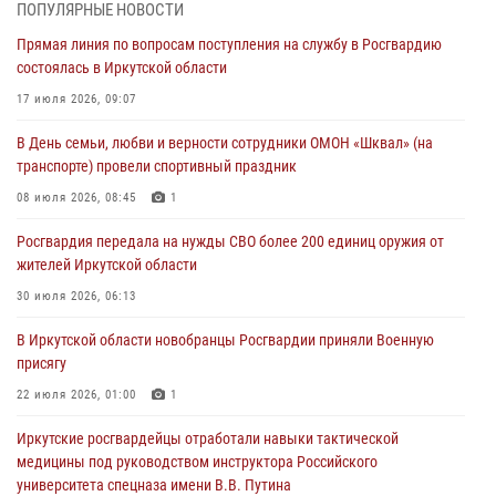
Сотрудники Росгвардии нашли и вернули родственникам
ПОПУЛЯРНЫЕ НОВОСТИ
пропавшую пожилую женщину в Иркутске
Прямая линия по вопросам поступления на службу в Росгвардию
30 июля 2026, 07:37
состоялась в Иркутской области
Росгвардия передала на нужды СВО более 200 единиц оружия от
17 июля 2026, 09:07
жителей Иркутской области
В День семьи, любви и верности сотрудники ОМОН «Шквал» (на
30 июля 2026, 06:13
транспорте) провели спортивный праздник
При силовой поддержке СОБР Росгвардии в Иркутской области
08 июля 2026, 08:45
1
провели рейды по соблюдению миграционного законодательства
Росгвардия передала на нужды СВО более 200 единиц оружия от
30 июля 2026, 04:19
жителей Иркутской области
В честь 10-летия Росгвардии сотрудники вневедомственной охраны
30 июля 2026, 06:13
из Ангарска познакомили отдыхающих детского лагеря со службой
В Иркутской области новобранцы Росгвардии приняли Военную
в ведомстве
присягу
29 июля 2026, 03:44
2
22 июля 2026, 01:00
1
Иркутские росгвардейцы отработали навыки тактической
медицины под руководством инструктора Российского
университета спецназа имени В.В. Путина