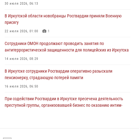
30 июля 2026, 06:13
Росгвардейцы из Братска присоединились к донорской акции «От
В Иркутской области новобранцы Росгвардии приняли Военную
сердца к сердцу» (видео)
присягу
31 июля 2026, 04:37
1
22 июля 2026, 01:00
1
Сотрудники Росгвардии нашли и вернули родственникам
Сотрудники ОМОН продолжают проводить занятия по
пропавшую пожилую женщину в Иркутске
антитеррористической защищенности для полицейских из Иркутска
30 июля 2026, 07:37
14 июля 2026, 08:29
В Иркутске сотрудники Росгвардии оперативно разыскали
пенсионерку, страдающую потерей памяти
16 июля 2026, 06:50
При содействии Росгвардии в Иркутске пресечена деятельность
преступной группы, организовавшей бизнес по оказанию интим-
услуг
24 июля 2026, 07:40
1
В Иркутске сотрудники вневедомственной охраны Росгвардии