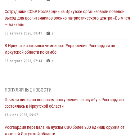
Сотрудники СОБР Росгвардии из Иркутске организовали полевой
выход для воспитанников военно-патриотического центра «Вымпел
— Байкал»
06 августа 2026, 08:41
2
В Иркутске состоялся чемпионат Управления Росгвардии по
Иркутской области по самбо
05 августа 2026, 07:44
4
Военнослужащий Росгвардии из Иркутска поучаствовал в окружном
этапе всероссийского конкурса наставников «Быть, а не казаться»
04 августа 2026, 07:14
3
ПОПУЛЯРНЫЕ НОВОСТИ
Прямая линия по вопросам поступления на службу в Росгвардию
Росгвардейцы потушили загоревшийся автомобиль в Иркутске
состоялась в Иркутской области
03 августа 2026, 04:55
17 июля 2026, 09:07
Росгвардия обеспечила безопасность мероприятий, посвященных
Росгвардия передала на нужды СВО более 200 единиц оружия от
Дню Воздушно-десантных войск в Иркутской области
жителей Иркутской области
03 августа 2026, 03:32