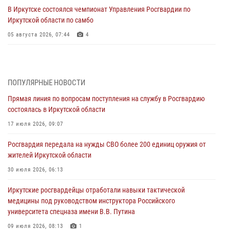
В Иркутске состоялся чемпионат Управления Росгвардии по
Иркутской области по самбо
05 августа 2026, 07:44
4
Военнослужащий Росгвардии из Иркутска поучаствовал в окружном
этапе всероссийского конкурса наставников «Быть, а не казаться»
04 августа 2026, 07:14
3
ПОПУЛЯРНЫЕ НОВОСТИ
Прямая линия по вопросам поступления на службу в Росгвардию
Росгвардейцы потушили загоревшийся автомобиль в Иркутске
состоялась в Иркутской области
03 августа 2026, 04:55
17 июля 2026, 09:07
Росгвардия обеспечила безопасность мероприятий, посвященных
Росгвардия передала на нужды СВО более 200 единиц оружия от
Дню Воздушно-десантных войск в Иркутской области
жителей Иркутской области
03 августа 2026, 03:32
30 июля 2026, 06:13
Росгвардейцы из Братска присоединились к донорской акции «От
Иркутские росгвардейцы отработали навыки тактической
сердца к сердцу» (видео)
медицины под руководством инструктора Российского
31 июля 2026, 04:37
1
университета спецназа имени В.В. Путина
Сотрудники Росгвардии нашли и вернули родственникам
09 июля 2026, 08:13
1