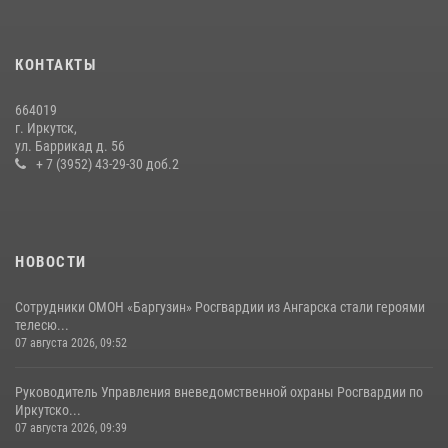
13 июля 2026, 07:04
4
В Иркутской области состоится прямая линия по вопросам
КОНТАКТЫ
поступления на службу в Росгвардию
16 июля 2026, 09:19
664019
г. Иркутск,
Сотрудники СОБР «Байкал» Росгвардии отработали ликвидацию
ул. Баррикад д. 56
условных диверсионных групп в различных условиях местности
+ 7 (3952) 43-29-30 доб.2
20 июля 2026, 06:29
1
НОВОСТИ
Сотрудники ОМОН «Баргузин» Росгвардии из Ангарска стали героями
телесю...
07 августа 2026, 09:52
Руководитель Управления вневедомственной охраны Росгвардии по
Иркутско...
07 августа 2026, 09:39