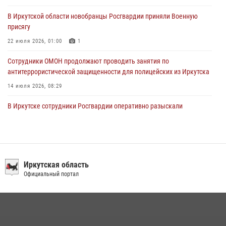
пропавшую пожилую женщину в Иркутске
В Иркутской области новобранцы Росгвардии приняли Военную
30 июля 2026, 07:37
присягу
22 июля 2026, 01:00
1
Сотрудники ОМОН продолжают проводить занятия по
антитеррористической защищенности для полицейских из Иркутска
14 июля 2026, 08:29
В Иркутске сотрудники Росгвардии оперативно разыскали
пенсионерку, страдающую потерей памяти
16 июля 2026, 06:50
При содействии Росгвардии в Иркутске пресечена деятельность
преступной группы, организовавшей бизнес по оказанию интим-
Иркутская область
услуг
Официальный портал
24 июля 2026, 07:40
1
В Иркутске сотрудники вневедомственной охраны Росгвардии
приняли участие в благотворительной акции