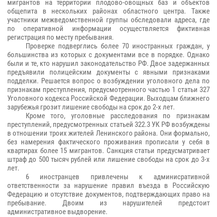
мигрантов на территории плодово-овощных баз и объектов
общепита в нескольких районах областного центра. Также
участники межведомственной группы обследовали адреса, где
по оперативной информации осуществляется фиктивная
регистрация по месту пребывания.
Проверке подверглись более 70 иностранных граждан, у
большинства из которых с документами все в порядке. Однако
были и те, кто нарушил законодательство РФ. Двое задержанных
предъявили полицейским документы с явными признаками
подделки. Решается вопрос о возбуждении уголовного дела по
признакам преступления, предусмотренного частью 1 статьи 327
Уголовного кодекса Российской Федерации. Выходцам ближнего
зарубежья грозит лишение свободы на срок до 2-х лет.
Кроме того, уголовные расследования по признакам
преступлений, предусмотренных статьей 322.3 УК РФ возбуждены
в отношении троих жителей Ленинского района. Они формально,
без намерения фактического проживания прописали у себя в
квартирах более 15 мигрантов. Санкция статьи предусматривает
штраф до 500 тысяч рублей или лишение свободы на срок до 3-х
лет.
6 иностранцев привлечены к админисративной
ответственности за нарушение правил въезда в Российскую
Федерацию и отсутствие документов, подтверждающих право на
пребывание. Двоим из нарушителей предстоит
административное выдворение.