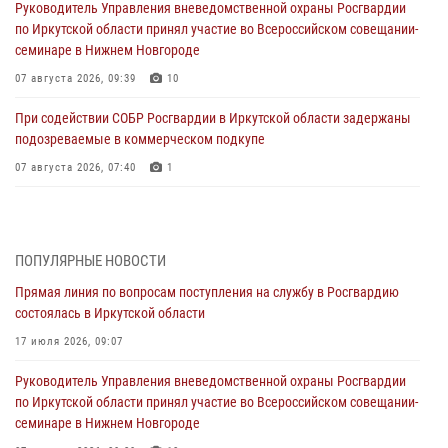
Руководитель Управления вневедомственной охраны Росгвардии
по Иркутской области принял участие во Всероссийском совещании-
семинаре в Нижнем Новгороде
07 августа 2026, 09:39
10
При содействии СОБР Росгвардии в Иркутской области задержаны
подозреваемые в коммерческом подкупе
07 августа 2026, 07:40
1
Сотрудники СОБР Росгвардии из Иркутске организовали полевой
выход для воспитанников военно-патриотического центра «Вымпел
— Байкал»
ПОПУЛЯРНЫЕ НОВОСТИ
06 августа 2026, 08:41
2
Прямая линия по вопросам поступления на службу в Росгвардию
состоялась в Иркутской области
В Иркутске состоялся чемпионат Управления Росгвардии по
Иркутской области по самбо
17 июля 2026, 09:07
05 августа 2026, 07:44
4
Руководитель Управления вневедомственной охраны Росгвардии
по Иркутской области принял участие во Всероссийском совещании-
Военнослужащий Росгвардии из Иркутска поучаствовал в окружном
семинаре в Нижнем Новгороде
этапе всероссийского конкурса наставников «Быть, а не казаться»