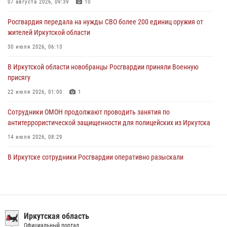
07 августа 2026, 09:39
10
04 августа 2026, 07:14
3
Росгвардия передала на нужды СВО более 200 единиц оружия от
Росгвардейцы потушили загоревшийся автомобиль в Иркутске
жителей Иркутской области
03 августа 2026, 04:55
30 июля 2026, 06:13
Росгвардия обеспечила безопасность мероприятий, посвященных
В Иркутской области новобранцы Росгвардии приняли Военную
Дню Воздушно-десантных войск в Иркутской области
присягу
03 августа 2026, 03:32
22 июля 2026, 01:00
1
Сотрудники ОМОН продолжают проводить занятия по
антитеррористической защищенности для полицейских из Иркутска
14 июля 2026, 08:29
В Иркутске сотрудники Росгвардии оперативно разыскали
пенсионерку, страдающую потерей памяти
16 июля 2026, 06:50
При содействии Росгвардии в Иркутске пресечена деятельность
преступной группы, организовавшей бизнес по оказанию интим-
Иркутская область
услуг
Официальный портал