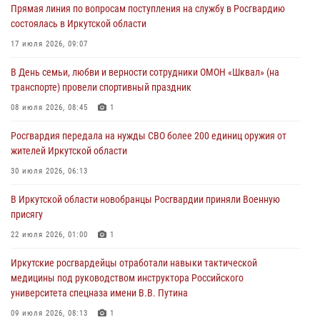
Прямая линия по вопросам поступления на службу в Росгвардию
30 июля 2026, 07:37
состоялась в Иркутской области
Росгвардия передала на нужды СВО более 200 единиц оружия от
17 июля 2026, 09:07
жителей Иркутской области
В День семьи, любви и верности сотрудники ОМОН «Шквал» (на
30 июля 2026, 06:13
транспорте) провели спортивный праздник
При силовой поддержке СОБР Росгвардии в Иркутской области
08 июля 2026, 08:45
1
провели рейды по соблюдению миграционного законодательства
Росгвардия передала на нужды СВО более 200 единиц оружия от
30 июля 2026, 04:19
жителей Иркутской области
В честь 10-летия Росгвардии сотрудники вневедомственной охраны
30 июля 2026, 06:13
из Ангарска познакомили отдыхающих детского лагеря со службой
В Иркутской области новобранцы Росгвардии приняли Военную
в ведомстве
присягу
29 июля 2026, 03:44
2
22 июля 2026, 01:00
1
Иркутские росгвардейцы отработали навыки тактической
медицины под руководством инструктора Российского
университета спецназа имени В.В. Путина
09 июля 2026, 08:13
1