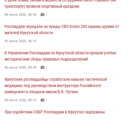
транспорте) провели спортивный праздник
В честь 10-летия Росгвардии сотрудники вневедомственной охраны
из Ангарска познакомили отдыхающих детского лагеря со службой
08 июля 2026, 08:45
1
в ведомстве
Росгвардия передала на нужды СВО более 200 единиц оружия от
29 июля 2026, 03:44
2
жителей Иркутской области
Росгвардейцы из Иркутска приняли участие в праздновании Дня
30 июля 2026, 06:13
Крещения Руси
В Управлении Росгвардии по Иркутской области прошли учебно-
28 июля 2026, 07:15
4
методические сборы правовых подразделений
06 июля 2026, 04:43
1
Иркутские росгвардейцы отработали навыки тактической
медицины под руководством инструктора Российского
университета спецназа имени В.В. Путина
09 июля 2026, 08:13
1
При содействии СОБР Росгвардии в Иркутске задержаны
подозреваемые в совершении тяжких и особо тяжких преступлений
07 июля 2026, 08:35