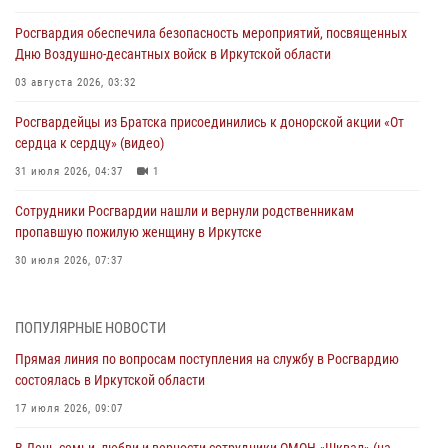
Росгвардия обеспечила безопасность мероприятий, посвященных
Дню Воздушно-десантных войск в Иркутской области
03 августа 2026, 03:32
Росгвардейцы из Братска присоединились к донорской акции «От
сердца к сердцу» (видео)
31 июля 2026, 04:37
1
Сотрудники Росгвардии нашли и вернули родственникам
пропавшую пожилую женщину в Иркутске
30 июля 2026, 07:37
Росгвардия передала на нужды СВО более 200 единиц оружия от
жителей Иркутской области
ПОПУЛЯРНЫЕ НОВОСТИ
30 июля 2026, 06:13
Прямая линия по вопросам поступления на службу в Росгвардию
состоялась в Иркутской области
При силовой поддержке СОБР Росгвардии в Иркутской области
провели рейды по соблюдению миграционного законодательства
17 июля 2026, 09:07
30 июля 2026, 04:19
В День семьи, любви и верности сотрудники ОМОН «Шквал» (на