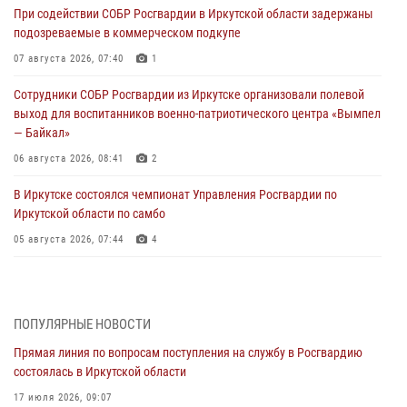
При содействии СОБР Росгвардии в Иркутской области задержаны
подозреваемые в коммерческом подкупе
07 августа 2026, 07:40
1
Сотрудники СОБР Росгвардии из Иркутске организовали полевой
выход для воспитанников военно-патриотического центра «Вымпел
— Байкал»
06 августа 2026, 08:41
2
В Иркутске состоялся чемпионат Управления Росгвардии по
Иркутской области по самбо
05 августа 2026, 07:44
4
Военнослужащий Росгвардии из Иркутска поучаствовал в окружном
этапе всероссийского конкурса наставников «Быть, а не казаться»
04 августа 2026, 07:14
3
ПОПУЛЯРНЫЕ НОВОСТИ
Прямая линия по вопросам поступления на службу в Росгвардию
Росгвардейцы потушили загоревшийся автомобиль в Иркутске
состоялась в Иркутской области
03 августа 2026, 04:55
17 июля 2026, 09:07