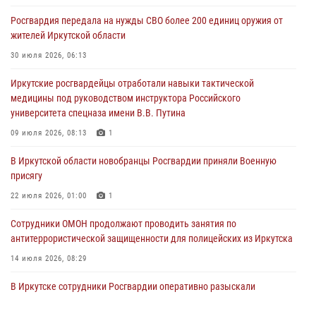
Росгвардия обеспечила безопасность мероприятий, посвященных
Росгвардия передала на нужды СВО более 200 единиц оружия от
Дню Воздушно-десантных войск в Иркутской области
жителей Иркутской области
03 августа 2026, 03:32
30 июля 2026, 06:13
Росгвардейцы из Братска присоединились к донорской акции «От
Иркутские росгвардейцы отработали навыки тактической
сердца к сердцу» (видео)
медицины под руководством инструктора Российского
31 июля 2026, 04:37
1
университета спецназа имени В.В. Путина
Сотрудники Росгвардии нашли и вернули родственникам
09 июля 2026, 08:13
1
пропавшую пожилую женщину в Иркутске
В Иркутской области новобранцы Росгвардии приняли Военную
30 июля 2026, 07:37
присягу
22 июля 2026, 01:00
1
Сотрудники ОМОН продолжают проводить занятия по
антитеррористической защищенности для полицейских из Иркутска
14 июля 2026, 08:29
В Иркутске сотрудники Росгвардии оперативно разыскали
пенсионерку, страдающую потерей памяти