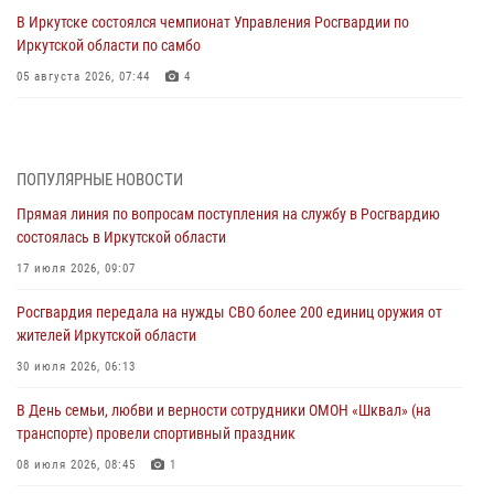
В Иркутске состоялся чемпионат Управления Росгвардии по
Иркутской области по самбо
05 августа 2026, 07:44
4
Военнослужащий Росгвардии из Иркутска поучаствовал в окружном
этапе всероссийского конкурса наставников «Быть, а не казаться»
04 августа 2026, 07:14
3
ПОПУЛЯРНЫЕ НОВОСТИ
Прямая линия по вопросам поступления на службу в Росгвардию
Росгвардейцы потушили загоревшийся автомобиль в Иркутске
состоялась в Иркутской области
03 августа 2026, 04:55
17 июля 2026, 09:07
Росгвардия обеспечила безопасность мероприятий, посвященных
Росгвардия передала на нужды СВО более 200 единиц оружия от
Дню Воздушно-десантных войск в Иркутской области
жителей Иркутской области
03 августа 2026, 03:32
30 июля 2026, 06:13
Росгвардейцы из Братска присоединились к донорской акции «От
В День семьи, любви и верности сотрудники ОМОН «Шквал» (на
сердца к сердцу» (видео)
транспорте) провели спортивный праздник
31 июля 2026, 04:37
1
08 июля 2026, 08:45
1
Сотрудники Росгвардии нашли и вернули родственникам