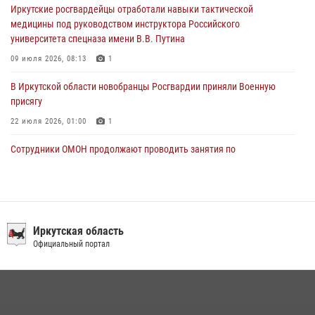
Иркутские росгвардейцы отработали навыки тактической
пропавшую пожилую женщину в Иркутске
медицины под руководством инструктора Российского
30 июля 2026, 07:37
университета спецназа имени В.В. Путина
09 июля 2026, 08:13
1
В Иркутской области новобранцы Росгвардии приняли Военную
присягу
22 июля 2026, 01:00
1
Сотрудники ОМОН продолжают проводить занятия по
антитеррористической защищенности для полицейских из Иркутска
14 июля 2026, 08:29
При содействии Росгвардии в Иркутске пресечена деятельность
преступной группы, организовавшей бизнес по оказанию интим-
Иркутская область
услуг
Официальный портал
24 июля 2026, 07:40
1
В Иркутске сотрудники Росгвардии оперативно разыскали
пенсионерку, страдающую потерей памяти