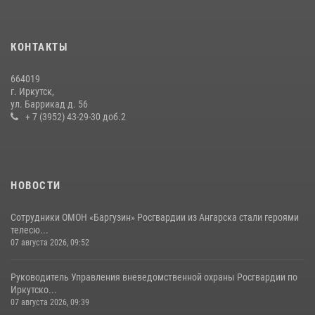
16 июля 2026, 06:50
В Иркутске сотрудники вневедомственной охраны Росгвардии
КОНТАКТЫ
приняли участие в благотворительной акции
13 июля 2026, 07:04
4
664019
г. Иркутск,
В Иркутской области состоится прямая линия по вопросам
ул. Баррикад д. 56
поступления на службу в Росгвардию
+ 7 (3952) 43-29-30 доб.2
16 июля 2026, 09:19
НОВОСТИ
Сотрудники ОМОН «Баргузин» Росгвардии из Ангарска стали героями
телесю...
07 августа 2026, 09:52
Руководитель Управления вневедомственной охраны Росгвардии по
Иркутско...
07 августа 2026, 09:39