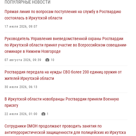
ПОПУЛЯРНЫЕ НОВОСТИ
05 августа 2026, 07:44
4
Прямая линия по вопросам поступления на службу в Росгвардию
состоялась в Иркутской области
Военнослужащий Росгвардии из Иркутска поучаствовал в окружном
этапе всероссийского конкурса наставников «Быть, а не казаться»
17 июля 2026, 09:07
04 августа 2026, 07:14
3
Руководитель Управления вневедомственной охраны Росгвардии
по Иркутской области принял участие во Всероссийском совещании-
Росгвардейцы потушили загоревшийся автомобиль в Иркутске
семинаре в Нижнем Новгороде
03 августа 2026, 04:55
07 августа 2026, 09:39
10
Росгвардия обеспечила безопасность мероприятий, посвященных
Росгвардия передала на нужды СВО более 200 единиц оружия от
Дню Воздушно-десантных войск в Иркутской области
жителей Иркутской области
03 августа 2026, 03:32
30 июля 2026, 06:13
Росгвардейцы из Братска присоединились к донорской акции «От
В Иркутской области новобранцы Росгвардии приняли Военную
сердца к сердцу» (видео)
присягу
31 июля 2026, 04:37
1
22 июля 2026, 01:00
1
Сотрудники ОМОН продолжают проводить занятия по
антитеррористической защищенности для полицейских из Иркутска